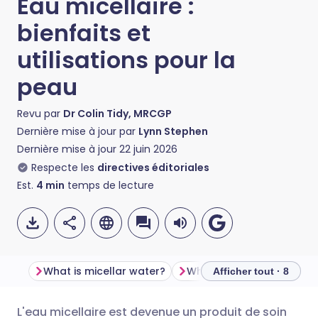
Eau micellaire :
bienfaits et
utilisations pour la
peau
Revu par
Dr Colin Tidy, MRCGP
Dernière mise à jour par
Lynn Stephen
Dernière mise à jour
22 juin 2026
Respecte les
directives éditoriales
Est.
4
min
temps de lecture
What is micellar water?
Afficher tout · 8
L'eau micellaire est devenue un produit de soin
Partager par email
🇬🇧 English
🇩🇪 Deutsch