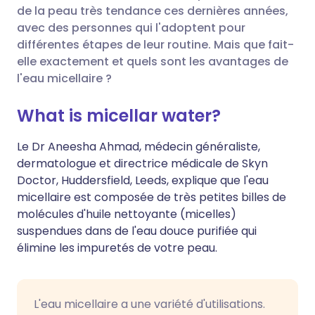
de la peau très tendance ces dernières années,
avec des personnes qui l'adoptent pour
Partager sur Facebook
🇪🇸 Español
🇫🇷 Français
différentes étapes de leur routine. Mais que fait-
elle exactement et quels sont les avantages de
l'eau micellaire ?
Partager via LinkedIn
🇮🇹 Italiano
🇵🇹 Portugu
What is micellar water?
Partager via X
🇮🇳 हिन्दी
🇮🇱 עברית
Le Dr Aneesha Ahmad, médecin généraliste,
dermatologue et directrice médicale de Skyn
Partager via WhatsApp
🇸🇦 عربي
🇸🇪 Svenska
Doctor, Huddersfield, Leeds, explique que l'eau
micellaire est composée de très petites billes de
Copier le lien
molécules d'huile nettoyante (micelles)
suspendues dans de l'eau douce purifiée qui
élimine les impuretés de votre peau.
L'eau micellaire a une variété d'utilisations.