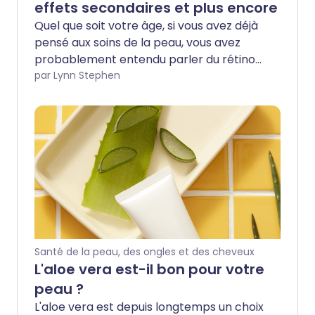
effets secondaires et plus encore
Quel que soit votre âge, si vous avez déjà
pensé aux soins de la peau, vous avez
probablement entendu parler du rétinol.
Mais si vous ne savez pas exactement ce
par Lynn Stephen
que c'est - ou pourquoi vous pourriez
avoir besoin de le savoir - vous n'êtes pas
seul. Pour compliquer les choses, le
terme 'rétinol' est utilisé dans des
contextes similaires à 'rétinoïde' et 'acide
rétinoïque' entre autres. Voici un aperçu
du rétinol, de ses bienfaits pour la peau
et des éléments à considérer avant de
l'ajouter à votre routine de soins de la
peau.
Santé de la peau, des ongles et des cheveux
L'aloe vera est-il bon pour votre
peau ?
L'aloe vera est depuis longtemps un choix