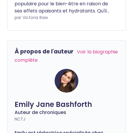
populaire pour le bien-être en raison de
ses effets apaisants et hydratants. Qu'il
soit récolté directement sur la plante ou
par Victoria Raw
acheté sous forme de produit prêt à
l'emploi, c'est un excellent allié pour
favoriser une peau saine. Mais qu'est-ce
qui rend exactement cette succulente
À propos de l'auteur
Voir la biographie
verte si bénéfique pour notre teint ?
complète
Emily Jane Bashforth
Auteur de chroniques
NCTJ
Emily est rédactrice spécialisée chez