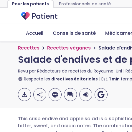
Pour les patients
Professionnels de santé
Accueil
Conseils de santé
Médicament
Recettes
Recettes véganes
Salade d'end
Salade d'endives et d
Revu par
Rédacteurs de recettes du Royaume-Uni
Ré
Respecte les
directives éditoriales
Est.
1
min
temps
This crisp endive and apple salad is a sophisti
bitter, sweet, and acidic notes. The combinatio