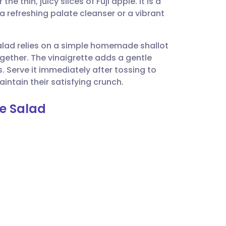
e thin, juicy slices of Fuji apple. It is a
utsch
 a refreshing palate cleanser or a vibrant
nçais
salad relies on a simple homemade shallot
ogether. The vinaigrette adds a gentle
rtuguês
 Serve it immediately after tossing to
intain their satisfying crunch.
עב
le Salad
enska