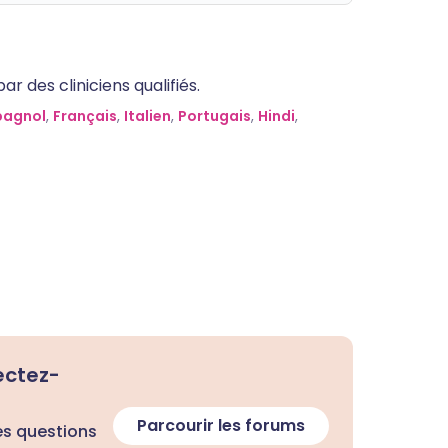
 des cliniciens qualifiés.
pagnol
,
Français
,
Italien
,
Portugais
,
Hindi
,
ectez-
Parcourir les forums
es questions