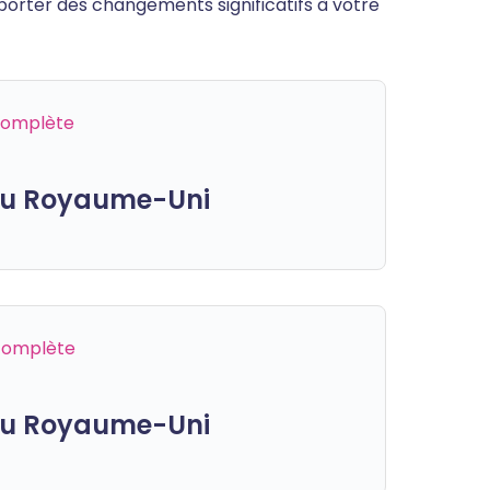
porter des changements significatifs à votre
 complète
 du Royaume-Uni
 complète
 du Royaume-Uni