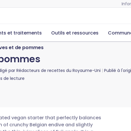
Info
s et traitements
Outils et ressources
Commun
ives et de pommes
e pommes
digé par
Rédacteurs de recettes du Royaume-Uni
Publié à l'ori
 de lecture
cated vegan starter that perfectly balances
n of crunchy Belgian endive and slightly