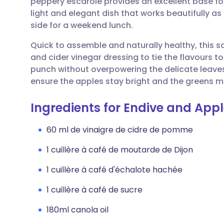
peppery escarole provides an excellent base for th
Partager par email
🇬🇧 English
🇩🇪 De
light and elegant dish that works beautifully as
side for a weekend lunch.
Partager sur Facebook
🇪🇸 Español
🇫🇷 Fra
Quick to assemble and naturally healthy, this 
and cider vinegar dressing to tie the flavours t
Partager via LinkedIn
🇮🇹 Italiano
🇵🇹 Po
punch without overpowering the delicate leaves.
ensure the apples stay bright and the greens ma
Partager via X
🇮🇳 हिन्दी
🇮🇱 רית
Ingredients for Endive and App
Partager via WhatsApp
🇸🇦 عربي
🇸🇪 Sv
60 ml de vinaigre de cidre de pomme
1 cuillère à café de moutarde de Dijon
Copier le lien
1 cuillère à café d'échalote hachée
1 cuillère à café de sucre
180ml canola oil