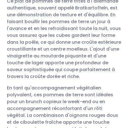
Ce plat de pommes de terre frites à l'allemande
authentique, souvent appelé Bratkartoffeln, est
une démonstration de texture et d'équilibre. En
Partager par email
🇬🇧 English
🇩🇪 Deutsch
faisant bouillir les pommes de terre un jour à
l'avance et en les refroidissant toute la nuit, vous
Partager sur Facebook
🇪🇸 Español
🇫🇷 Français
vous assurez que les cubes gardent leur forme
dans la poêle, ce qui donne une croûte extérieure
croustillante et un centre moelleux. L'ajout d'une
Partager via LinkedIn
🇮🇹 Italiano
🇵🇹 Portugu
vinaigrette au moutarde piquante et d'une
touche de lager apporte une profondeur de
Partager via X
🇮🇳 हिन्दी
🇮🇱 עברית
saveur sophistiquée qui coupe parfaitement à
travers la croûte dorée et riche.
Partager via WhatsApp
🇸🇦 عربي
🇸🇪 Svenska
En tant qu'accompagnement végétalien
polyvalent, ces pommes de terre sont idéales
Copier le lien
pour un brunch copieux le week-end ou en
accompagnement réconfortant d'un rôti
végétal. La combinaison d'oignons rouges doux
et de ciboulette fraîche apporte une touche