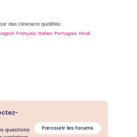
 des cliniciens qualifiés.
pagnol
,
Français
,
Italien
,
Portugais
,
Hindi
,
ectez-
Parcourir les forums
es questions