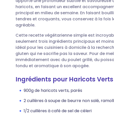
apporte une profondeur subtile et savoureuse q
Partager par email
🇬🇧 English
🇩🇪 De
haricots, en faisant un excellent accompagnem
principal en milieu de semaine. En faisant bouilli
Partager sur Facebook
🇪🇸 Español
🇫🇷 Fra
tendres et croquants, vous conservez à la fois l
agréable.
Partager via LinkedIn
🇮🇹 Italiano
🇵🇹 Po
Cette recette végétarienne simple est incroyab
seulement trois ingrédients principaux et moins 
Partager via X
🇮🇳 हिन्दी
🇮🇱 רית
idéal pour les cuisiniers à domicile à la rech
gluten qui ne sacrifie pas la saveur. Pour de mei
immédiatement avec du poulet grillé, du poisson
Partager via WhatsApp
🇸🇦 عربي
🇸🇪 Sv
fondu et aromatique à son apogée.
Copier le lien
Ingrédients pour Haricots Verts
900g de haricots verts, parés
2 cuillères à soupe de beurre non salé, ramoll
1/2 cuillères à café de sel de céleri