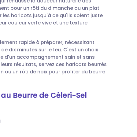
ui rehausse la douceur naturelle des
utsch
ent pour un rôti du dimanche ou un plat
r les haricots jusqu'à ce qu'ils soient juste
nçais
eur couleur verte vive et une texture
rtuguês
lement rapide à préparer, nécessitant
de dix minutes sur le feu. C'est un choix
עב
erche d'un accompagnement sain et sans
lleurs résultats, servez ces haricots beurrés
 ou un rôti de noix pour profiter du beurre
enska
 au Beurre de Céleri-Sel
i