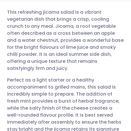
This refreshing jicama salad is a vibrant
vegetarian dish that brings a crisp, cooling
crunch to any meal. Jicama, a root vegetable
Partager par email
🇬🇧 English
🇩🇪 Deutsch
often described as a cross between an apple
and a water chestnut, provides a wonderful base
Partager sur Facebook
🇪🇸 Español
🇫🇷 Français
for the bright flavours of lime juice and smoky
chilli powder. It is an ideal summer side dish,
offering a unique texture that remains
Partager via LinkedIn
🇮🇹 Italiano
🇵🇹 Portugu
satisfyingly firm and juicy.
Partager via X
🇮🇳 हिन्दी
🇮🇱 עברית
Perfect as a light starter or a healthy
accompaniment to grilled mains, this salad is
incredibly simple to prepare. The addition of
Partager via WhatsApp
🇸🇦 عربي
🇸🇪 Svenska
fresh mint provides a burst of herbal fragrance,
while the salty finish of the cheese creates a
Copier le lien
well-rounded flavour profile. It is best served
immediately after assembly to ensure the herbs
stay bright and the jicama retains its signature