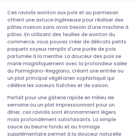
Ces raviolis wonton aux pois et au parmesan
offrent une astuce ingénieuse pour réaliser des
pâtes maison sans avoir besoin d'une machine à
Partager par email
🇬🇧 English
🇩🇪 Deutsch
pâtes. En utilisant des feuilles de wonton du
commerce, vous pouvez créer de délicats petits
Partager sur Facebook
🇪🇸 Español
🇫🇷 Français
paquets soyeux remplis d'une purée de pois
parfumée à la menthe. La douceur des pois se
marie magnifiquement avec la profondeur salée
Partager via LinkedIn
🇮🇹 Italiano
🇵🇹 Portugu
du Parmigiano-Reggiano, créant une entrée ou
un plat principal végétarien sophistiqué qui
Partager via X
🇮🇳 हिन्दी
🇮🇱 עברית
célèbre les saveurs fraîches et de saison.
Parfait pour une gâterie rapide en milieu de
Partager via WhatsApp
🇸🇦 عربي
🇸🇪 Svenska
semaine ou un plat impressionnant pour un
dîner, ces raviolis sont étonnamment légers
Copier le lien
mais profondément satisfaisants. La simple
sauce au beurre fondu et au fromage
supplémentaire permet à la douceur naturelle