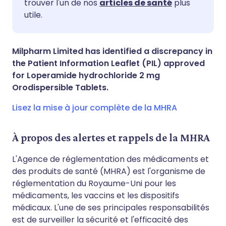
trouver l'un de nos
articles de santé
plus
utile.
Partager via X
🇮🇳 हिन्दी
🇮🇱 עברית
Partager via WhatsApp
🇸🇦 عربي
🇸🇪 Svenska
Milpharm Limited has identified a discrepancy in
the Patient Information Leaflet (PIL) approved
for Loperamide hydrochloride 2 mg
Copier le lien
Orodispersible Tablets.
Lisez la mise à jour complète de la MHRA
À propos des alertes et rappels de la MHRA
L'Agence de réglementation des médicaments et
des produits de santé (MHRA) est l'organisme de
réglementation du Royaume-Uni pour les
médicaments, les vaccins et les dispositifs
médicaux. L'une de ses principales responsabilités
est de surveiller la sécurité et l'efficacité des