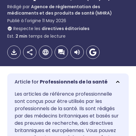
Rédigé par
Agence de réglementation des
médicaments et des produits de santé (MHRA)
Publié à l'origine
11 May 2026
Respecte les
directives éditoriales
Est.
2
min
temps de lecture
Professionnels de la santé
Partager par email
🇬🇧 English
🇩🇪 Deutsch
Les articles de référence professionnelle
sont conçus pour être utilisés par les
professionnels de la santé. Ils sont rédigés
Partager sur Facebook
🇪🇸 Español
🇫🇷 Français
par des médecins britanniques et basés sur
des preuves de recherche, des directives
Partager via LinkedIn
🇮🇹 Italiano
🇵🇹 Portugu
britanniques et européennes. Vous pouvez