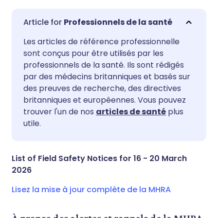
Professionnels de la santé
Partager par email
🇬🇧 English
🇩🇪 Deutsch
Les articles de référence professionnelle
sont conçus pour être utilisés par les
professionnels de la santé. Ils sont rédigés
Partager sur Facebook
🇪🇸 Español
🇫🇷 Français
par des médecins britanniques et basés sur
des preuves de recherche, des directives
Partager via LinkedIn
🇮🇹 Italiano
🇵🇹 Portugu
britanniques et européennes. Vous pouvez
trouver l'un de nos
articles de santé
plus
utile.
Partager via X
🇮🇳 हिन्दी
🇮🇱 עברית
Partager via WhatsApp
🇸🇦 عربي
🇸🇪 Svenska
List of Field Safety Notices for 16 - 20 March
2026
Copier le lien
Lisez la mise à jour complète de la MHRA