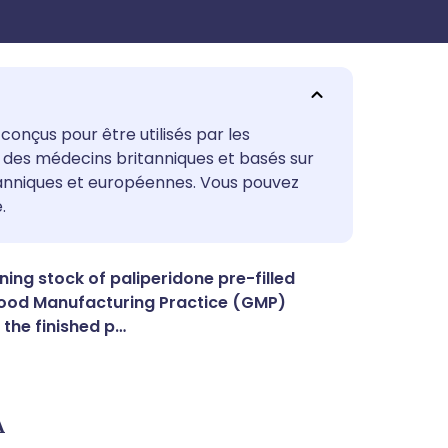
utsch
conçus pour être utilisés par les
ar des médecins britanniques et basés sur
tanniques et européennes. Vous pouvez
nçais
.
rtuguês
ing stock of paliperidone pre-filled
Good Manufacturing Practice (GMP)
עב
 the finished p…
enska
A