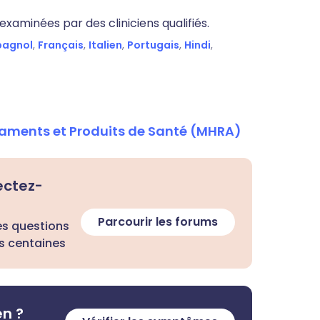
xaminées par des cliniciens qualifiés.
pagnol
,
Français
,
Italien
,
Portugais
,
Hindi
,
aments et Produits de Santé (MHRA)
ectez-
Parcourir les forums
es questions
s centaines
en ?