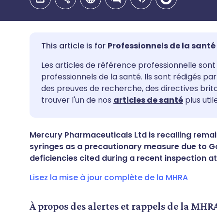
Professionnels de la santé
Partager par email
🇬🇧 English
🇩🇪 De
Les articles de référence professionnelle sont 
professionnels de la santé. Ils sont rédigés p
des preuves de recherche, des directives bri
Partager sur Facebook
🇪🇸 Español
🇫🇷 Fra
trouver l'un de nos
articles de santé
plus utile
Partager via LinkedIn
🇮🇹 Italiano
🇵🇹 Po
Mercury Pharmaceuticals Ltd is recalling remain
syringes as a precautionary measure due to 
Partager via X
🇮🇳 हिन्दी
🇮🇱 רית
deficiencies cited during a recent inspection at
Partager via WhatsApp
🇸🇦 عربي
🇸🇪 Sv
Lisez la mise à jour complète de la MHRA
Copier le lien
À propos des alertes et rappels de la MHR