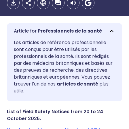
Professionnels de la santé
Partager par email
🇬🇧 English
🇩🇪 Deutsch
Les articles de référence professionnelle
sont conçus pour être utilisés par les
professionnels de la santé. Ils sont rédigés
Partager sur Facebook
🇪🇸 Español
🇫🇷 Français
par des médecins britanniques et basés sur
des preuves de recherche, des directives
Partager via LinkedIn
🇮🇹 Italiano
🇵🇹 Portugu
britanniques et européennes. Vous pouvez
trouver l'un de nos
articles de santé
plus
utile.
Partager via X
🇮🇳 हिन्दी
🇮🇱 עברית
Partager via WhatsApp
🇸🇦 عربي
🇸🇪 Svenska
List of Field Safety Notices from 20 to 24
October 2025.
Copier le lien