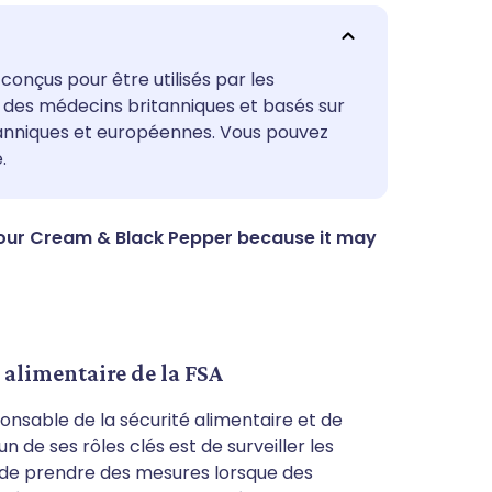
utsch
conçus pour être utilisés par les
ar des médecins britanniques et basés sur
tanniques et européennes. Vous pouvez
nçais
.
rtuguês
s Sour Cream & Black Pepper because it may
עב
enska
é alimentaire de la FSA
nsable de la sécurité alimentaire et de
n de ses rôles clés est de surveiller les
et de prendre des mesures lorsque des