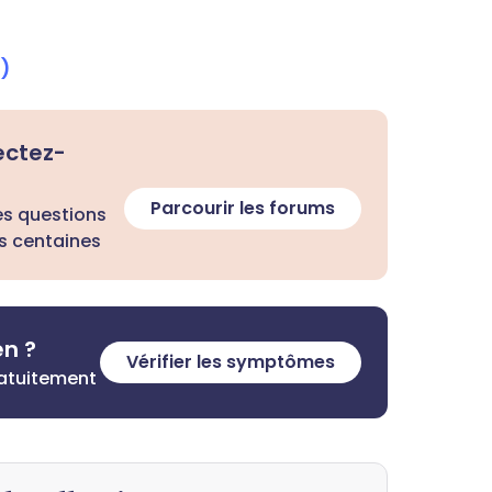
)
ectez-
Parcourir les forums
es questions
s centaines
en ?
Vérifier les symptômes
ratuitement