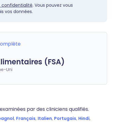
e confidentialité
. Vous pouvez vous
s vos données.
 complète
limentaires (FSA)
e-Uni
xaminées par des cliniciens qualifiés.
pagnol
,
Français
,
Italien
,
Portugais
,
Hindi
,