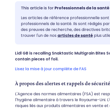
Professionnels de la santé
Partager par email
🇬🇧 English
🇩🇪 De
Les articles de référence professionnelle sont 
professionnels de la santé. Ils sont rédigés p
des preuves de recherche, des directives bri
Partager sur Facebook
🇪🇸 Español
🇫🇷 Fra
trouver l'un de nos
articles de santé
plus utile
Partager via LinkedIn
🇮🇹 Italiano
🇵🇹 Po
Lidl GB is recalling Snaktastic Multigrain Bite
contain pieces of foil.
Partager via X
🇮🇳 हिन्दी
🇮🇱 רית
Lisez la mise à jour complète de FAS
Partager via WhatsApp
🇸🇦 عربي
🇸🇪 Sv
À propos des alertes et rappels de sécurit
Copier le lien
L'Agence des normes alimentaires (FSA) est respo
l'hygiène alimentaire à travers le Royaume-Uni. L'u
risques liés aux produits alimentaires en vente 