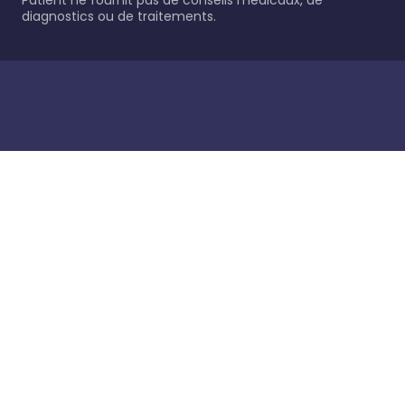
Patient ne fournit pas de conseils médicaux, de
diagnostics ou de traitements.