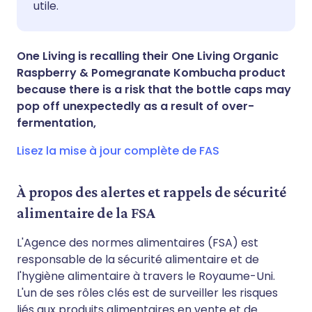
utile.
Partager via X
🇮🇳 हिन्दी
🇮🇱 עברית
Partager via WhatsApp
🇸🇦 عربي
🇸🇪 Svenska
One Living is recalling their One Living Organic
Raspberry & Pomegranate Kombucha product
because there is a risk that the bottle caps may
Copier le lien
pop off unexpectedly as a result of over-
fermentation,
Lisez la mise à jour complète de FAS
À propos des alertes et rappels de sécurité
alimentaire de la FSA
L'Agence des normes alimentaires (FSA) est
responsable de la sécurité alimentaire et de
l'hygiène alimentaire à travers le Royaume-Uni.
L'un de ses rôles clés est de surveiller les risques
liés aux produits alimentaires en vente et de