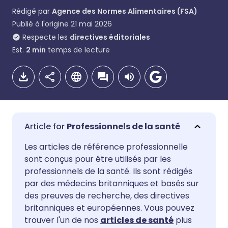
Rédigé par
Agence des Normes Alimentaires (FSA)
Publié à l'origine
21 mai 2026
Respecte les
directives éditoriales
Est.
2
min
temps de lecture
Professionnels de la santé
Partager par email
🇬🇧 English
🇩🇪 Deutsch
Les articles de référence professionnelle
sont conçus pour être utilisés par les
professionnels de la santé. Ils sont rédigés
Partager sur Facebook
🇪🇸 Español
🇫🇷 Français
par des médecins britanniques et basés sur
des preuves de recherche, des directives
Partager via LinkedIn
🇮🇹 Italiano
🇵🇹 Portugu
britanniques et européennes. Vous pouvez
trouver l'un de nos
articles de santé
plus