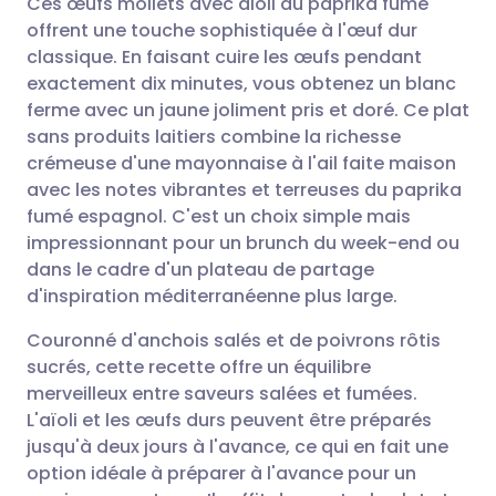
Ces œufs mollets avec aioli au paprika fumé
offrent une touche sophistiquée à l'œuf dur
classique. En faisant cuire les œufs pendant
Partager par email
🇬🇧 English
🇩🇪 Deutsch
exactement dix minutes, vous obtenez un blanc
ferme avec un jaune joliment pris et doré. Ce plat
Partager sur Facebook
🇪🇸 Español
🇫🇷 Français
sans produits laitiers combine la richesse
crémeuse d'une mayonnaise à l'ail faite maison
avec les notes vibrantes et terreuses du paprika
Partager via LinkedIn
🇮🇹 Italiano
🇵🇹 Portugu
fumé espagnol. C'est un choix simple mais
impressionnant pour un brunch du week-end ou
Partager via X
🇮🇳 हिन्दी
🇮🇱 עברית
dans le cadre d'un plateau de partage
d'inspiration méditerranéenne plus large.
Partager via WhatsApp
🇸🇦 عربي
🇸🇪 Svenska
Couronné d'anchois salés et de poivrons rôtis
sucrés, cette recette offre un équilibre
Copier le lien
merveilleux entre saveurs salées et fumées.
L'aïoli et les œufs durs peuvent être préparés
jusqu'à deux jours à l'avance, ce qui en fait une
option idéale à préparer à l'avance pour un