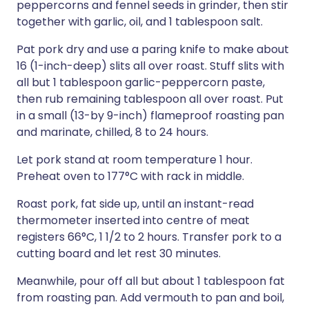
peppercorns and fennel seeds in grinder, then stir
together with garlic, oil, and 1 tablespoon salt.
Pat pork dry and use a paring knife to make about
16 (1-inch-deep) slits all over roast. Stuff slits with
all but 1 tablespoon garlic-peppercorn paste,
then rub remaining tablespoon all over roast. Put
in a small (13-by 9-inch) flameproof roasting pan
and marinate, chilled, 8 to 24 hours.
Let pork stand at room temperature 1 hour.
Preheat oven to 177°C with rack in middle.
Roast pork, fat side up, until an instant-read
thermometer inserted into centre of meat
registers 66°C, 1 1/2 to 2 hours. Transfer pork to a
cutting board and let rest 30 minutes.
Meanwhile, pour off all but about 1 tablespoon fat
from roasting pan. Add vermouth to pan and boil,