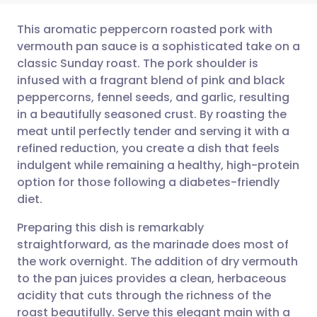
This aromatic peppercorn roasted pork with
vermouth pan sauce is a sophisticated take on a
classic Sunday roast. The pork shoulder is
Partager par email
🇬🇧 English
🇩🇪 Deutsch
infused with a fragrant blend of pink and black
peppercorns, fennel seeds, and garlic, resulting
Partager sur Facebook
🇪🇸 Español
🇫🇷 Français
in a beautifully seasoned crust. By roasting the
meat until perfectly tender and serving it with a
refined reduction, you create a dish that feels
Partager via LinkedIn
🇮🇹 Italiano
🇵🇹 Portugu
indulgent while remaining a healthy, high-protein
option for those following a diabetes-friendly
Partager via X
🇮🇳 हिन्दी
🇮🇱 עברית
diet.
Preparing this dish is remarkably
Partager via WhatsApp
🇸🇦 عربي
🇸🇪 Svenska
straightforward, as the marinade does most of
the work overnight. The addition of dry vermouth
Copier le lien
to the pan juices provides a clean, herbaceous
acidity that cuts through the richness of the
roast beautifully. Serve this elegant main with a