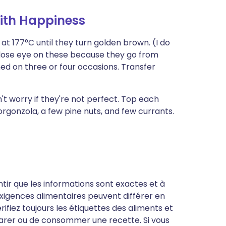
with Happiness
t 177°C until they turn golden brown. (I do
 close eye on these because they go from
ned on three or four occasions. Transfer
n't worry if they're not perfect. Top each
gorgonzola, a few pine nuts, and few currants.
antir que les informations sont exactes et à
s exigences alimentaires peuvent différer en
ifiez toujours les étiquettes des aliments et
parer ou de consommer une recette. Si vous