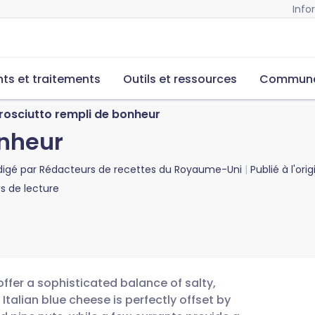
Info
s et traitements
Outils et ressources
Commun
rosciutto rempli de bonheur
onheur
digé par
Rédacteurs de recettes du Royaume-Uni
Publié à l'ori
 de lecture
ffer a sophisticated balance of salty,
Italian blue cheese is perfectly offset by