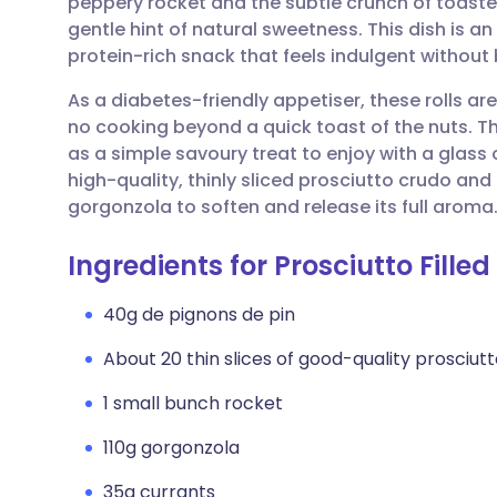
peppery rocket and the subtle crunch of toasted
Partager par email
🇬🇧 English
🇩🇪 De
gentle hint of natural sweetness. This dish is an
protein-rich snack that feels indulgent without
Partager sur Facebook
🇪🇸 Español
🇫🇷 Fra
As a diabetes-friendly appetiser, these rolls ar
no cooking beyond a quick toast of the nuts. The
Partager via LinkedIn
🇮🇹 Italiano
🇵🇹 Po
as a simple savoury treat to enjoy with a glass o
high-quality, thinly sliced prosciutto crudo an
Partager via X
🇮🇳 हिन्दी
🇮🇱 רית
gorgonzola to soften and release its full aroma
Ingredients for Prosciutto Fille
Partager via WhatsApp
🇸🇦 عربي
🇸🇪 Sv
40g de pignons de pin
Copier le lien
About 20 thin slices of good-quality prosciut
1 small bunch rocket
110g gorgonzola
35g currants