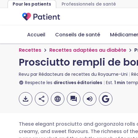
Pour les patients
Professionnels de santé
Accueil
Conseils de santé
Médicament
Recettes
Recettes adaptées au diabète
P
Prosciutto rempli de b
Revu par
Rédacteurs de recettes du Royaume-Uni
Ré
Respecte les
directives éditoriales
Est.
1
min
temps
These elegant prosciutto and gorgonzola rolls o
creamy, and sweet flavours. The richness of the 