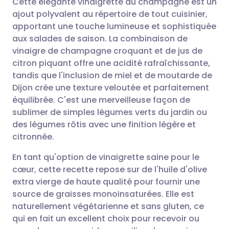
Cette élégante vinaigrette au champagne est un
ajout polyvalent au répertoire de tout cuisinier,
apportant une touche lumineuse et sophistiquée
Partager par email
🇬🇧 English
🇩🇪 Deutsch
aux salades de saison. La combinaison de
vinaigre de champagne croquant et de jus de
Partager sur Facebook
🇪🇸 Español
🇫🇷 Français
citron piquant offre une acidité rafraîchissante,
tandis que l'inclusion de miel et de moutarde de
Dijon crée une texture veloutée et parfaitement
Partager via LinkedIn
🇮🇹 Italiano
🇵🇹 Portugu
équilibrée. C'est une merveilleuse façon de
sublimer de simples légumes verts du jardin ou
Partager via X
🇮🇳 हिन्दी
🇮🇱 עברית
des légumes rôtis avec une finition légère et
citronnée.
Partager via WhatsApp
🇸🇦 عربي
🇸🇪 Svenska
En tant qu'option de vinaigrette saine pour le
cœur, cette recette repose sur de l'huile d'olive
Copier le lien
extra vierge de haute qualité pour fournir une
source de graisses monoinsaturées. Elle est
naturellement végétarienne et sans gluten, ce
qui en fait un excellent choix pour recevoir ou