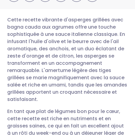
Cette recette vibrante d'asperges grillées avec
bagna cauda aux agrumes offre une touche
sophistiquée à une sauce italienne classique. En
Partager par email
🇬🇧 English
🇩🇪 Deutsch
infusant l'huile d'olive et le beurre avec de l'ail
aromatique, des anchois, et un duo éclatant de
Partager sur Facebook
🇪🇸 Español
🇫🇷 Français
zeste d'orange et de citron, les asperges se
transforment en un accompagnement
remarquable. L'amertume légère des tiges
Partager via LinkedIn
🇮🇹 Italiano
🇵🇹 Portugu
grillées se marie magnifiquement avec la sauce
salée et riche en umami, tandis que les amandes
Partager via X
🇮🇳 हिन्दी
🇮🇱 עברית
grillées apportent un croquant nécessaire et
satisfaisant.
Partager via WhatsApp
🇸🇦 عربي
🇸🇪 Svenska
En tant que plat de légumes bon pour le cœur,
cette recette est riche en nutriments et en
Copier le lien
graisses saines, ce qui en fait un excellent ajout
à un rôti du week-end ou à un déjeuner léger de