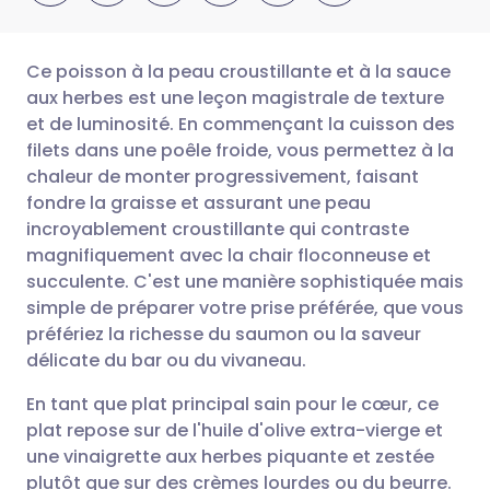
Ce poisson à la peau croustillante et à la sauce
aux herbes est une leçon magistrale de texture
et de luminosité. En commençant la cuisson des
Partager par email
🇬🇧 English
🇩🇪 Deutsch
filets dans une poêle froide, vous permettez à la
chaleur de monter progressivement, faisant
Partager sur Facebook
🇪🇸 Español
🇫🇷 Français
fondre la graisse et assurant une peau
incroyablement croustillante qui contraste
magnifiquement avec la chair floconneuse et
Partager via LinkedIn
🇮🇹 Italiano
🇵🇹 Portugu
succulente. C'est une manière sophistiquée mais
simple de préparer votre prise préférée, que vous
Partager via X
🇮🇳 हिन्दी
🇮🇱 עברית
préfériez la richesse du saumon ou la saveur
délicate du bar ou du vivaneau.
Partager via WhatsApp
🇸🇦 عربي
🇸🇪 Svenska
En tant que plat principal sain pour le cœur, ce
plat repose sur de l'huile d'olive extra-vierge et
Copier le lien
une vinaigrette aux herbes piquante et zestée
plutôt que sur des crèmes lourdes ou du beurre.