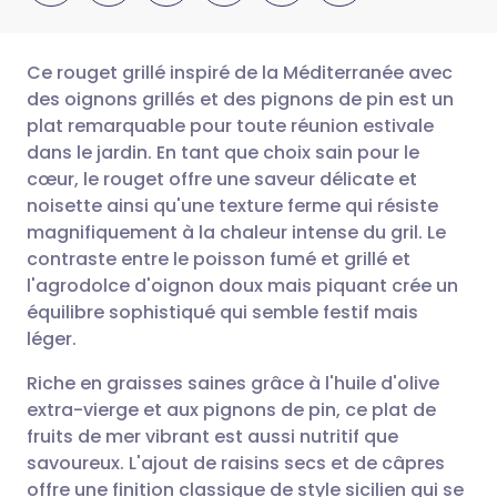
Ce rouget grillé inspiré de la Méditerranée avec
des oignons grillés et des pignons de pin est un
plat remarquable pour toute réunion estivale
Partager par email
🇬🇧 English
🇩🇪 Deutsch
dans le jardin. En tant que choix sain pour le
cœur, le rouget offre une saveur délicate et
Partager sur Facebook
🇪🇸 Español
🇫🇷 Français
noisette ainsi qu'une texture ferme qui résiste
magnifiquement à la chaleur intense du gril. Le
contraste entre le poisson fumé et grillé et
Partager via LinkedIn
🇮🇹 Italiano
🇵🇹 Portugu
l'agrodolce d'oignon doux mais piquant crée un
équilibre sophistiqué qui semble festif mais
Partager via X
🇮🇳 हिन्दी
🇮🇱 עברית
léger.
Riche en graisses saines grâce à l'huile d'olive
Partager via WhatsApp
🇸🇦 عربي
🇸🇪 Svenska
extra-vierge et aux pignons de pin, ce plat de
fruits de mer vibrant est aussi nutritif que
Copier le lien
savoureux. L'ajout de raisins secs et de câpres
offre une finition classique de style sicilien qui se