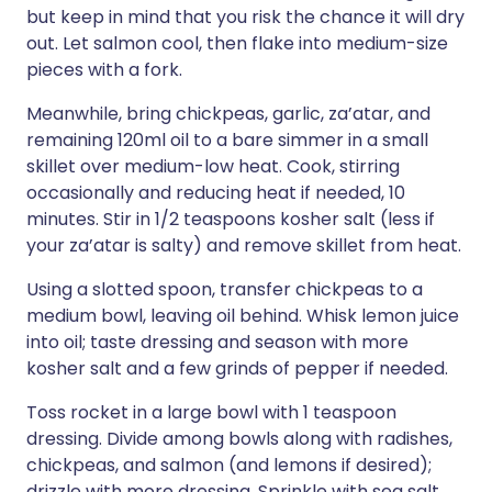
but keep in mind that you risk the chance it will dry
out. Let salmon cool, then flake into medium-size
pieces with a fork.
Meanwhile, bring chickpeas, garlic, za’atar, and
remaining 120ml oil to a bare simmer in a small
skillet over medium-low heat. Cook, stirring
occasionally and reducing heat if needed, 10
minutes. Stir in 1/2 teaspoons kosher salt (less if
your za’atar is salty) and remove skillet from heat.
Using a slotted spoon, transfer chickpeas to a
medium bowl, leaving oil behind. Whisk lemon juice
into oil; taste dressing and season with more
kosher salt and a few grinds of pepper if needed.
Toss rocket in a large bowl with 1 teaspoon
dressing. Divide among bowls along with radishes,
chickpeas, and salmon (and lemons if desired);
drizzle with more dressing. Sprinkle with sea salt