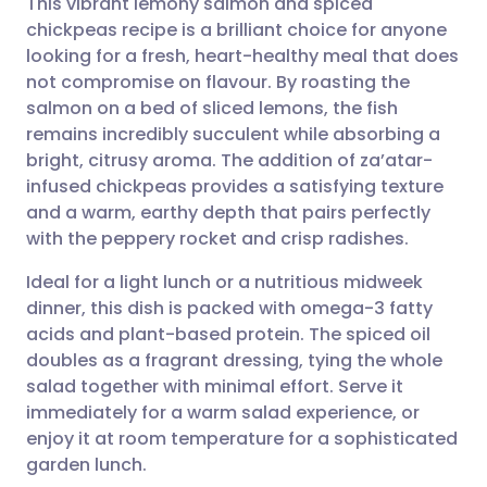
This vibrant lemony salmon and spiced
chickpeas recipe is a brilliant choice for anyone
looking for a fresh, heart-healthy meal that does
Partager par email
🇬🇧 English
🇩🇪 Deutsch
not compromise on flavour. By roasting the
salmon on a bed of sliced lemons, the fish
Partager sur Facebook
🇪🇸 Español
🇫🇷 Français
remains incredibly succulent while absorbing a
bright, citrusy aroma. The addition of za’atar-
infused chickpeas provides a satisfying texture
Partager via LinkedIn
🇮🇹 Italiano
🇵🇹 Portugu
and a warm, earthy depth that pairs perfectly
with the peppery rocket and crisp radishes.
Partager via X
🇮🇳 हिन्दी
🇮🇱 עברית
Ideal for a light lunch or a nutritious midweek
dinner, this dish is packed with omega-3 fatty
Partager via WhatsApp
🇸🇦 عربي
🇸🇪 Svenska
acids and plant-based protein. The spiced oil
doubles as a fragrant dressing, tying the whole
Copier le lien
salad together with minimal effort. Serve it
immediately for a warm salad experience, or
enjoy it at room temperature for a sophisticated
garden lunch.