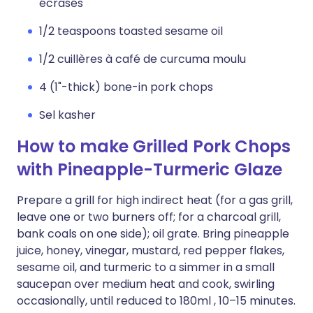
écrasés
1/2 teaspoons toasted sesame oil
1/2 cuillères à café de curcuma moulu
4 (1"-thick) bone-in pork chops
Sel kasher
How to make Grilled Pork Chops
with Pineapple-Turmeric Glaze
Prepare a grill for high indirect heat (for a gas grill,
leave one or two burners off; for a charcoal grill,
bank coals on one side); oil grate. Bring pineapple
juice, honey, vinegar, mustard, red pepper flakes,
sesame oil, and turmeric to a simmer in a small
saucepan over medium heat and cook, swirling
occasionally, until reduced to 180ml , 10–15 minutes.