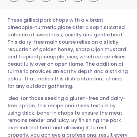
These grilled pork chops with a vibrant
pineapple-turmeric glaze offer a sophisticated
balance of sweetness, acidity and gentle heat.
Partager par email
🇬🇧 English
🇩🇪 Deutsch
This dairy-free main course relies on a sticky
reduction of golden honey, sharp Dijon mustard
Partager sur Facebook
🇪🇸 Español
🇫🇷 Français
and tropical pineapple juice, which caramelises
beautifully over an open flame. The addition of
turmeric provides an earthy depth and a striking
Partager via LinkedIn
🇮🇹 Italiano
🇵🇹 Portugu
colour that makes this dish a standout choice
for any outdoor gathering.
Partager via X
🇮🇳 हिन्दी
🇮🇱 עברית
Ideal for those seeking a gluten-free and dairy-
free option, this recipe prioritises texture by
Partager via WhatsApp
🇸🇦 عربي
🇸🇪 Svenska
using thick, bone-in chops to ensure the meat
remains tender and juicy. By finishing the pork
Copier le lien
over indirect heat and allowing it to rest
properly, you achieve a professional result every