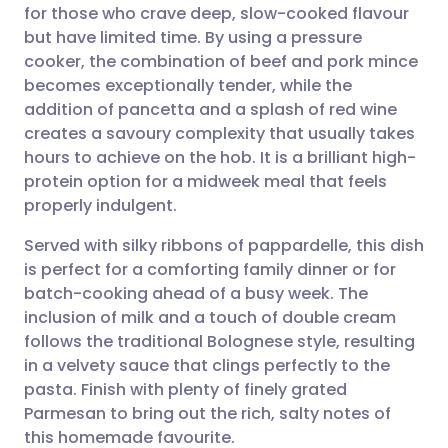
for those who crave deep, slow-cooked flavour
Partager par email
🇬🇧 English
🇩🇪 Deutsch
but have limited time. By using a pressure
cooker, the combination of beef and pork mince
Partager sur Facebook
🇪🇸 Español
🇫🇷 Français
becomes exceptionally tender, while the
addition of pancetta and a splash of red wine
creates a savoury complexity that usually takes
Partager via LinkedIn
🇮🇹 Italiano
🇵🇹 Portugu
hours to achieve on the hob. It is a brilliant high-
protein option for a midweek meal that feels
Partager via X
🇮🇳 हिन्दी
🇮🇱 עברית
properly indulgent.
Served with silky ribbons of pappardelle, this dish
Partager via WhatsApp
🇸🇦 عربي
🇸🇪 Svenska
is perfect for a comforting family dinner or for
batch-cooking ahead of a busy week. The
Copier le lien
inclusion of milk and a touch of double cream
follows the traditional Bolognese style, resulting
in a velvety sauce that clings perfectly to the
pasta. Finish with plenty of finely grated
Parmesan to bring out the rich, salty notes of
this homemade favourite.