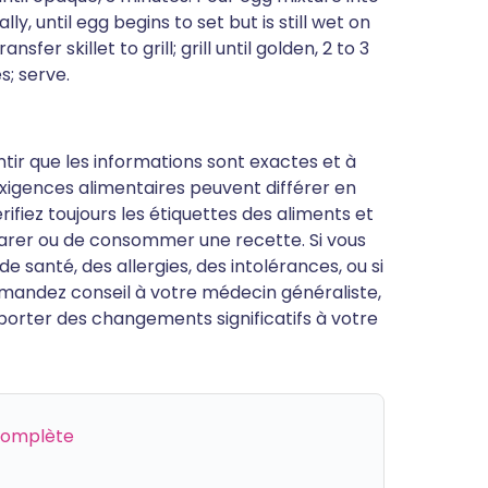
lly, until egg begins to set but is still wet on
sfer skillet to grill; grill until golden, 2 to 3
s; serve.
antir que les informations sont exactes et à
s exigences alimentaires peuvent différer en
ifiez toujours les étiquettes des aliments et
parer ou de consommer une recette. Si vous
 santé, des allergies, des intolérances, ou si
mandez conseil à votre médecin généraliste,
porter des changements significatifs à votre
 complète