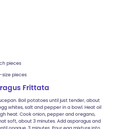
ch pieces
e-size pieces
agus Frittata
ucepan. Boil potatoes until just tender, about
egg whites, salt and pepper in a bowl. Heat oil
high heat. Cook onion, pepper and oregano,
what soft, about 3 minutes. Add asparagus and
til opaque, 3 minutes. Pour egg mixture into