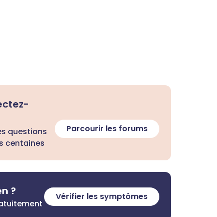
ectez-
Parcourir les forums
es questions
s centaines
en ?
Vérifier les symptômes
ratuitement