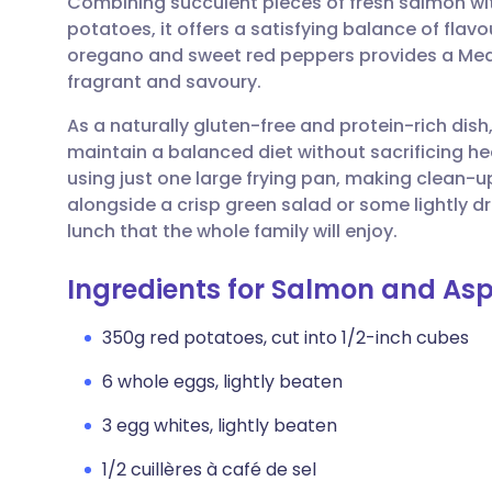
Combining succulent pieces of fresh salmon wi
Partager par email
🇬🇧 English
🇩🇪 De
potatoes, it offers a satisfying balance of flavo
oregano and sweet red peppers provides a Medite
Partager sur Facebook
🇪🇸 Español
🇫🇷 Fra
fragrant and savoury.
As a naturally gluten-free and protein-rich dish, 
Partager via LinkedIn
🇮🇹 Italiano
🇵🇹 Po
maintain a balanced diet without sacrificing hear
using just one large frying pan, making clean-
Partager via X
🇮🇳 हिन्दी
🇮🇱 רית
alongside a crisp green salad or some lightly 
lunch that the whole family will enjoy.
Partager via WhatsApp
🇸🇦 عربي
🇸🇪 Sv
Ingredients for Salmon and Asp
Copier le lien
350g red potatoes, cut into 1/2-inch cubes
6 whole eggs, lightly beaten
3 egg whites, lightly beaten
1/2 cuillères à café de sel