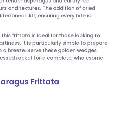
th tender asparagus and earthy red
utsch
urs and textures. The addition of dried
rranean lift, ensuring every bite is
nçais
this frittata is ideal for those looking to
rtuguês
tiness. It is particularly simple to prepare
up a breeze. Serve these golden wedges
עב
dressed rocket for a complete, wholesome
enska
aragus Frittata