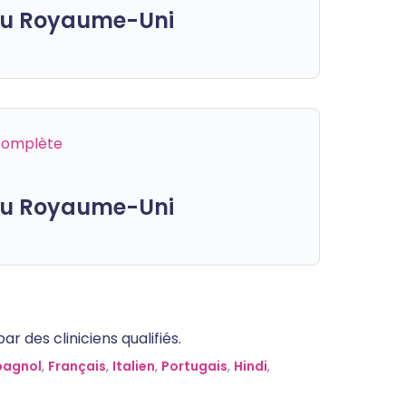
 du Royaume-Uni
 complète
 du Royaume-Uni
 des cliniciens qualifiés.
pagnol
,
Français
,
Italien
,
Portugais
,
Hindi
,