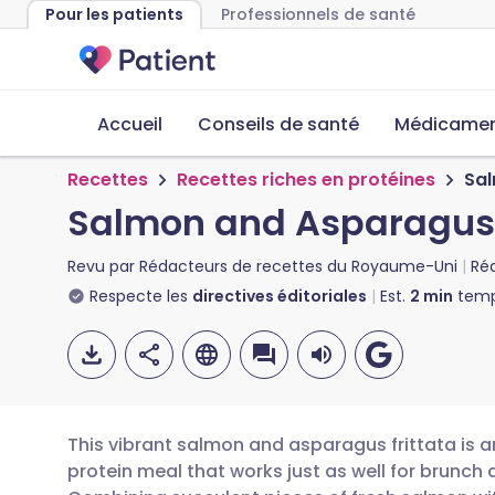
Pour les patients
Professionnels de santé
Accueil
Conseils de santé
Médicament
Recettes
Recettes riches en protéines
Sal
Salmon and Asparagus 
Revu par
Rédacteurs de recettes du Royaume-Uni
Ré
Respecte les
directives éditoriales
Est.
2
min
temp
This vibrant salmon and asparagus frittata is an
protein meal that works just as well for brunch 