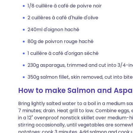
1/8 cuillère à café de poivre noir
2 cuillères à café d'huile d'olive
240ml d'oignon haché
80g de poivron rouge haché
1 cuillère à café d'origan séché
230g asparagus, trimmed and cut into 3/4-in
350g salmon fillet, skin removed, cut into bit
How to make Salmon and Aspar
Bring lightly salted water to a boil in a medium sa
7 minutes; drain. Heat grill to low. Combine eggs, 
in a 12" ovenproof nonstick skillet over medium-
stirring occasionally, until vegetables are some
potatoes; cook 3 minutes. Add salmon and cook un