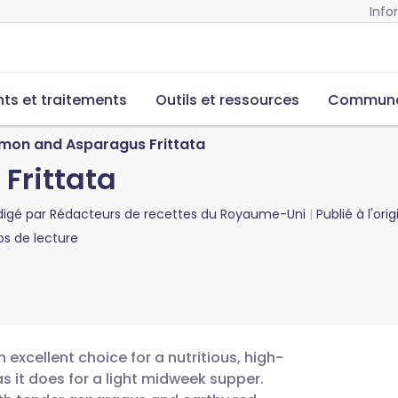
Info
s et traitements
Outils et ressources
Commun
mon and Asparagus Frittata
Frittata
digé par
Rédacteurs de recettes du Royaume-Uni
Publié à l'ori
s de lecture
 excellent choice for a nutritious, high-
as it does for a light midweek supper.