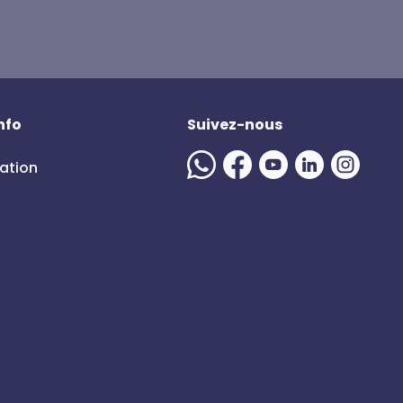
nfo
Suivez-nous
mation