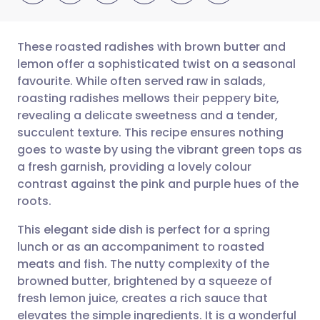
These roasted radishes with brown butter and
lemon offer a sophisticated twist on a seasonal
favourite. While often served raw in salads,
Partager par email
🇬🇧 English
🇩🇪 Deutsch
roasting radishes mellows their peppery bite,
revealing a delicate sweetness and a tender,
Partager sur Facebook
🇪🇸 Español
🇫🇷 Français
succulent texture. This recipe ensures nothing
goes to waste by using the vibrant green tops as
a fresh garnish, providing a lovely colour
Partager via LinkedIn
🇮🇹 Italiano
🇵🇹 Portugu
contrast against the pink and purple hues of the
roots.
Partager via X
🇮🇳 हिन्दी
🇮🇱 עברית
This elegant side dish is perfect for a spring
lunch or as an accompaniment to roasted
Partager via WhatsApp
🇸🇦 عربي
🇸🇪 Svenska
meats and fish. The nutty complexity of the
browned butter, brightened by a squeeze of
Copier le lien
fresh lemon juice, creates a rich sauce that
elevates the simple ingredients. It is a wonderful