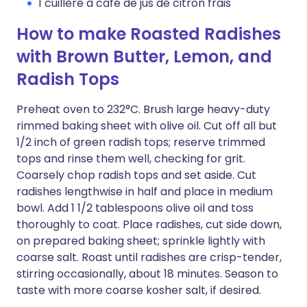
1 cuillère à café de jus de citron frais
How to make Roasted Radishes
with Brown Butter, Lemon, and
Radish Tops
Preheat oven to 232°C. Brush large heavy-duty
rimmed baking sheet with olive oil. Cut off all but
1/2 inch of green radish tops; reserve trimmed
tops and rinse them well, checking for grit.
Coarsely chop radish tops and set aside. Cut
radishes lengthwise in half and place in medium
bowl. Add 1 1/2 tablespoons olive oil and toss
thoroughly to coat. Place radishes, cut side down,
on prepared baking sheet; sprinkle lightly with
coarse salt. Roast until radishes are crisp-tender,
stirring occasionally, about 18 minutes. Season to
taste with more coarse kosher salt, if desired.