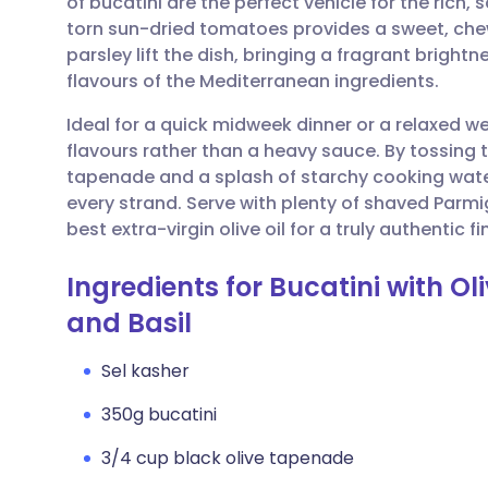
of bucatini are the perfect vehicle for the rich, 
Partager par email
🇬🇧 English
🇩🇪 De
torn sun-dried tomatoes provides a sweet, chewy
parsley lift the dish, bringing a fragrant brigh
Partager sur Facebook
🇪🇸 Español
🇫🇷 Fra
flavours of the Mediterranean ingredients.
Ideal for a quick midweek dinner or a relaxed we
Partager via LinkedIn
🇮🇹 Italiano
🇵🇹 Po
flavours rather than a heavy sauce. By tossing t
tapenade and a splash of starchy cooking water,
Partager via X
🇮🇳 हिन्दी
🇮🇱 רית
every strand. Serve with plenty of shaved Parmi
best extra-virgin olive oil for a truly authentic fi
Partager via WhatsApp
🇸🇦 عربي
🇸🇪 Sv
Ingredients for Bucatini with O
and Basil
Copier le lien
Sel kasher
350g bucatini
3/4 cup black olive tapenade