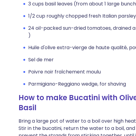
3 cups basil leaves (from about 1 large bunc
1/2 cup roughly chopped fresh Italian parsley
24 oil-packed sun-dried tomatoes, drained an
)
Huile d'olive extra-vierge de haute qualité, p
Sel de mer
Poivre noir fraîchement moulu
Parmigiano-Reggiano wedge, for shaving
How to make Bucatini with Oliv
Basil
Bring a large pot of water to a boil over high he
Stir in the bucatini, return the water to a boil, an
prevent the strands from sticking together, until i