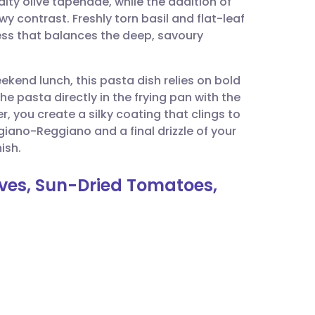
salty olive tapenade, while the addition of
utsch
 contrast. Freshly torn basil and flat-leaf
tness that balances the deep, savoury
nçais
ekend lunch, this pasta dish relies on bold
rtuguês
he pasta directly in the frying pan with the
 you create a silky coating that clings to
עב
giano-Reggiano and a final drizzle of your
nish.
enska
lives, Sun-Dried Tomatoes,