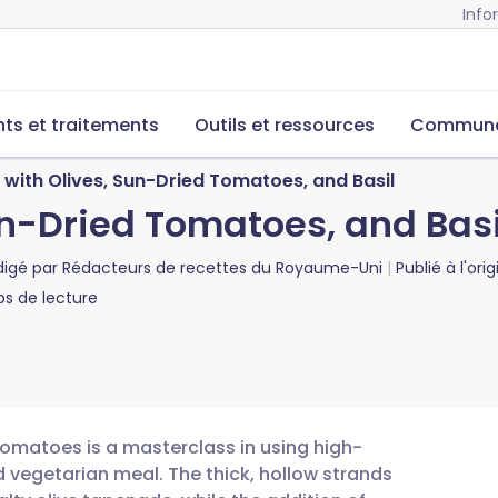
Info
s et traitements
Outils et ressources
Commun
i with Olives, Sun-Dried Tomatoes, and Basil
un-Dried Tomatoes, and Basi
digé par
Rédacteurs de recettes du Royaume-Uni
Publié à l'ori
s de lecture
 tomatoes is a masterclass in using high-
d vegetarian meal. The thick, hollow strands