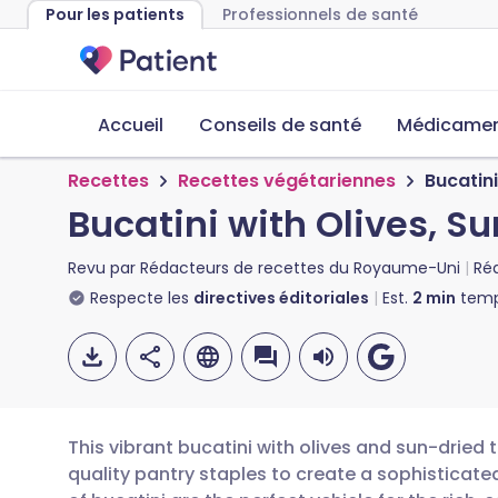
Pour les patients
Professionnels de santé
Accueil
Conseils de santé
Médicament
Recettes
Recettes végétariennes
Bucatin
Bucatini with Olives, S
Revu par
Rédacteurs de recettes du Royaume-Uni
Ré
Respecte les
directives éditoriales
Est.
2
min
temp
This vibrant bucatini with olives and sun-dried
quality pantry staples to create a sophisticate