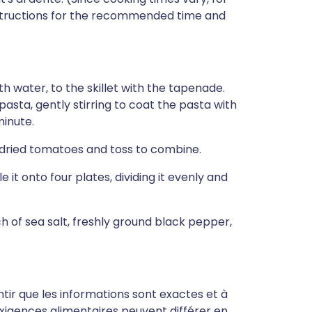
nstructions for the recommended time and
ith water, to the skillet with the tapenade.
asta, gently stirring to coat the pasta with
minute.
n-dried tomatoes and toss to combine.
le it onto four plates, dividing it evenly and
inch of sea salt, freshly ground black pepper,
antir que les informations sont exactes et à
s exigences alimentaires peuvent différer en