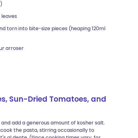
h)
 leaves
d torn into bite-size pieces (heaping 120ml
our arroser
es, Sun-Dried Tomatoes, and
at and add a generous amount of kosher salt.
d cook the pasta, stirring occasionally to
t's al dente. (Since cooking times vary, for