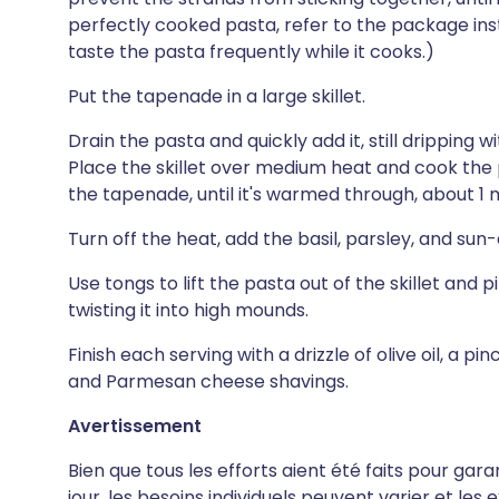
perfectly cooked pasta, refer to the package i
taste the pasta frequently while it cooks.)
Put the tapenade in a large skillet.
Drain the pasta and quickly add it, still dripping w
Place the skillet over medium heat and cook the p
the tapenade, until it's warmed through, about 1 
Turn off the heat, add the basil, parsley, and su
Use tongs to lift the pasta out of the skillet and pi
twisting it into high mounds.
Finish each serving with a drizzle of olive oil, a p
and Parmesan cheese shavings.
Avertissement
Bien que tous les efforts aient été faits pour gar
jour, les besoins individuels peuvent varier et le