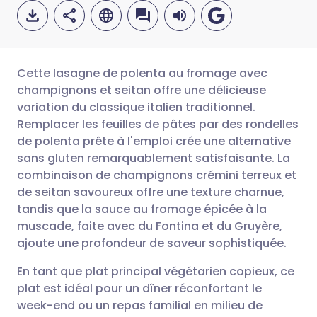
Cette lasagne de polenta au fromage avec
champignons et seitan offre une délicieuse
variation du classique italien traditionnel.
Partager par email
🇬🇧 English
🇩🇪 Deutsch
Remplacer les feuilles de pâtes par des rondelles
de polenta prête à l'emploi crée une alternative
Partager sur Facebook
🇪🇸 Español
🇫🇷 Français
sans gluten remarquablement satisfaisante. La
combinaison de champignons crémini terreux et
de seitan savoureux offre une texture charnue,
Partager via LinkedIn
🇮🇹 Italiano
🇵🇹 Portugu
tandis que la sauce au fromage épicée à la
muscade, faite avec du Fontina et du Gruyère,
Partager via X
🇮🇳 हिन्दी
🇮🇱 עברית
ajoute une profondeur de saveur sophistiquée.
En tant que plat principal végétarien copieux, ce
Partager via WhatsApp
🇸🇦 عربي
🇸🇪 Svenska
plat est idéal pour un dîner réconfortant le
week-end ou un repas familial en milieu de