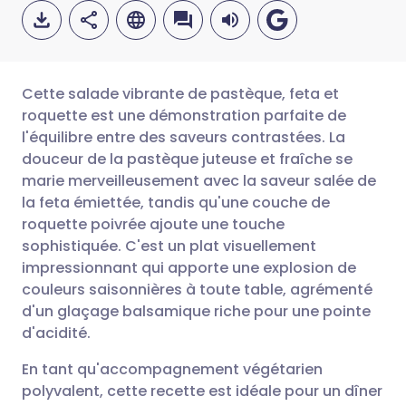
Cette salade vibrante de pastèque, feta et
roquette est une démonstration parfaite de
l'équilibre entre des saveurs contrastées. La
Partager par email
🇬🇧 English
🇩🇪 Deutsch
douceur de la pastèque juteuse et fraîche se
marie merveilleusement avec la saveur salée de
Partager sur Facebook
🇪🇸 Español
🇫🇷 Français
la feta émiettée, tandis qu'une couche de
roquette poivrée ajoute une touche
sophistiquée. C'est un plat visuellement
Partager via LinkedIn
🇮🇹 Italiano
🇵🇹 Portugu
impressionnant qui apporte une explosion de
couleurs saisonnières à toute table, agrémenté
Partager via X
🇮🇳 हिन्दी
🇮🇱 עברית
d'un glaçage balsamique riche pour une pointe
d'acidité.
Partager via WhatsApp
🇸🇦 عربي
🇸🇪 Svenska
En tant qu'accompagnement végétarien
polyvalent, cette recette est idéale pour un dîner