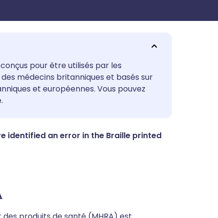
utsch
conçus pour être utilisés par les
ar des médecins britanniques et basés sur
tanniques et européennes. Vous pouvez
nçais
.
rtuguês
dentified an error in the Braille printed
עב
enska
A
 des produits de santé (MHRA) est