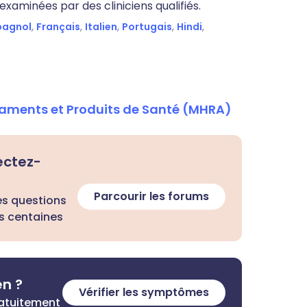
xaminées par des cliniciens qualifiés.
pagnol
,
Français
,
Italien
,
Portugais
,
Hindi
,
aments et Produits de Santé (MHRA)
ectez-
Parcourir les forums
es questions
s centaines
en ?
Vérifier les symptômes
ratuitement