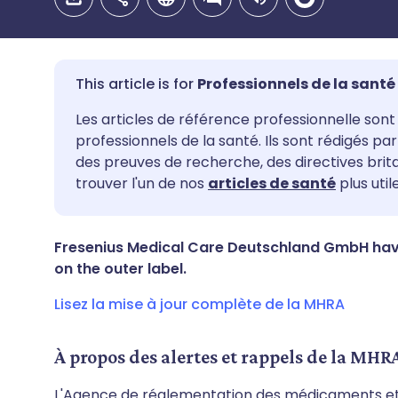
Professionnels de la santé
Partager par email
🇬🇧 English
🇩🇪 De
Les articles de référence professionnelle sont 
professionnels de la santé. Ils sont rédigés p
des preuves de recherche, des directives bri
Partager sur Facebook
🇪🇸 Español
🇫🇷 Fra
trouver l'un de nos
articles de santé
plus utile
Partager via LinkedIn
🇮🇹 Italiano
🇵🇹 Po
Fresenius Medical Care Deutschland GmbH have i
on the outer label.
Partager via X
🇮🇳 हिन्दी
🇮🇱 רית
Lisez la mise à jour complète de la MHRA
Partager via WhatsApp
🇸🇦 عربي
🇸🇪 Sv
À propos des alertes et rappels de la MHR
Copier le lien
L'Agence de réglementation des médicaments et