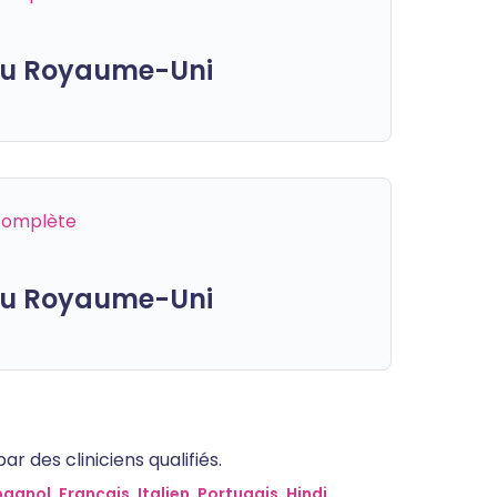
 du Royaume-Uni
 complète
 du Royaume-Uni
 des cliniciens qualifiés.
pagnol
,
Français
,
Italien
,
Portugais
,
Hindi
,