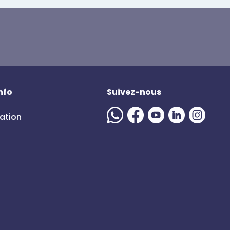
nfo
Suivez-nous
mation