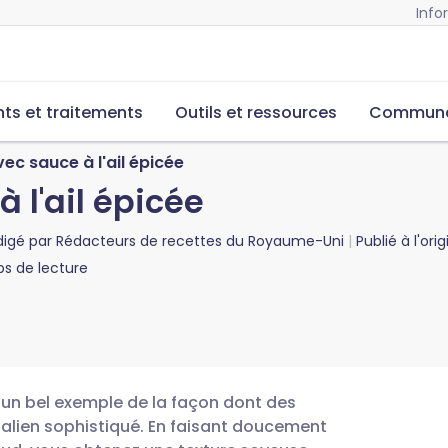
Info
s et traitements
Outils et ressources
Commun
ec sauce à l'ail épicée
 l'ail épicée
digé par
Rédacteurs de recettes du Royaume-Uni
Publié à l'ori
s de lecture
 un bel exemple de la façon dont des
talien sophistiqué. En faisant doucement