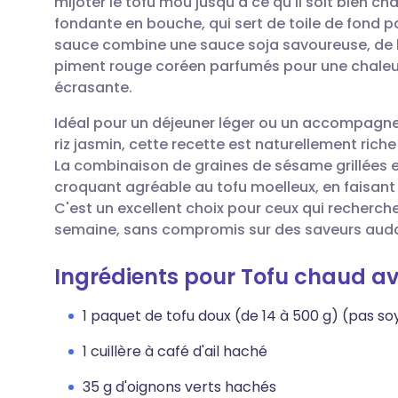
mijoter le tofu mou jusqu'à ce qu'il soit bien c
Partager par email
🇬🇧 English
🇩🇪 De
fondante en bouche, qui sert de toile de fond p
sauce combine une sauce soja savoureuse, de l
Partager sur Facebook
🇪🇸 Español
🇫🇷 Fra
piment rouge coréen parfumés pour une chaleur é
écrasante.
Partager via LinkedIn
🇮🇹 Italiano
🇵🇹 Po
Idéal pour un déjeuner léger ou un accompagn
riz jasmin, cette recette est naturellement rich
Partager via X
🇮🇳 हिन्दी
🇮🇱 רית
La combinaison de graines de sésame grillées e
croquant agréable au tofu moelleux, en faisant u
C'est un excellent choix pour ceux qui recherchen
Partager via WhatsApp
🇸🇦 عربي
🇸🇪 Sv
semaine, sans compromis sur des saveurs aud
Copier le lien
Ingrédients pour Tofu chaud ave
1 paquet de tofu doux (de 14 à 500 g) (pas so
1 cuillère à café d'ail haché
35 g d'oignons verts hachés