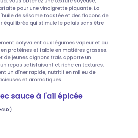
haud, vous obtenez une texture soyeuse,
utsch
arfaite pour une vinaigrette piquante. La
'huile de sésame toastée et des flocons de
nçais
quilibrée qui stimule le palais sans être
rtuguês
ement polyvalent aux légumes vapeur et au
e en protéines et faible en matières grasses.
עב
t de jeunes oignons frais apporte un
n repas satisfaisant et riche en textures.
t un dîner rapide, nutritif en milieu de
enska
acieuses et aromatiques.
c sauce à l'ail épicée
yeux)