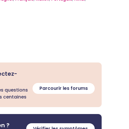
ectez-
Parcourir les forums
es questions
s centaines
en ?
Vérifier les symptômes