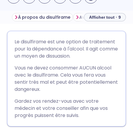
À propos du disulfirame
Avant de prendre le disu
Afficher tout · 9
Partager par email
🇬🇧 English
🇩🇪 Deutsch
Le disulfirame est une option de traitement
pour la dépendance à l'alcool. Il agit comme
Partager via Facebook
🇪🇸 Español
🇫🇷 Français
un moyen de dissuasion.
Vous ne devez consommer AUCUN alcool
Partager via LinkedIn
🇮🇹 Italiano
🇵🇹 Portugu
avec le disulfirame. Cela vous fera vous
sentir très mal et peut être potentiellement
Partager via X
🇮🇳 हिन्दी
🇮🇱 עברית
dangereux.
Gardez vos rendez-vous avec votre
Partager via WhatsApp
🇸🇦 عربي
🇸🇪 Svenska
médecin et votre conseiller afin que vos
progrès puissent être suivis.
Copier le lien