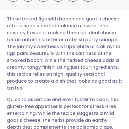
These baked figs with bacon and goat's cheese
offer a sophisticated balance of sweet and
savoury flavours, making them an ideal choice
Partager par email
🇬🇧 English
🇩🇪 Deutsch
for an autumn starter or a stylish party canapé.
The jammy sweetness of ripe white or Calimyrna
Partager sur Facebook
🇪🇸 Español
🇫🇷 Français
figs pairs beautifully with the saltiness of the
smoked bacon, while the herbed cheese adds a
creamy, tangy finish. Using just four ingredients,
Partager via LinkedIn
🇮🇹 Italiano
🇵🇹 Portugu
this recipe relies on high-quality seasonal
produce to create a dish that looks as good as it
Partager via X
🇮🇳 हिन्दी
🇮🇱 עברית
tastes.
Quick to assemble and even faster to cook, this
Partager via WhatsApp
🇸🇦 عربي
🇸🇪 Svenska
gluten-free appetiser is perfect for stress-free
entertaining. While the recipe suggests a mild
Copier le lien
goat's cheese, the herbs provide an earthy
depth that complements the balsamic glaze.