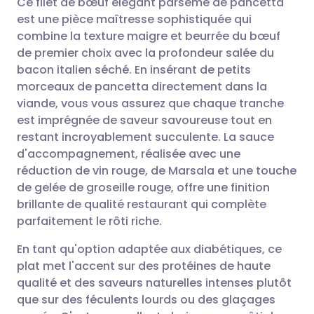
Ce filet de bœuf élégant parsemé de pancetta
est une pièce maîtresse sophistiquée qui
combine la texture maigre et beurrée du bœuf
Partager par email
🇬🇧 English
🇩🇪 Deutsch
de premier choix avec la profondeur salée du
bacon italien séché. En insérant de petits
Partager sur Facebook
🇪🇸 Español
🇫🇷 Français
morceaux de pancetta directement dans la
viande, vous vous assurez que chaque tranche
est imprégnée de saveur savoureuse tout en
Partager via LinkedIn
🇮🇹 Italiano
🇵🇹 Portugu
restant incroyablement succulente. La sauce
d'accompagnement, réalisée avec une
Partager via X
🇮🇳 हिन्दी
🇮🇱 עברית
réduction de vin rouge, de Marsala et une touche
de gelée de groseille rouge, offre une finition
Partager via WhatsApp
🇸🇦 عربي
🇸🇪 Svenska
brillante de qualité restaurant qui complète
parfaitement le rôti riche.
Copier le lien
En tant qu'option adaptée aux diabétiques, ce
plat met l'accent sur des protéines de haute
qualité et des saveurs naturelles intenses plutôt
que sur des féculents lourds ou des glaçages