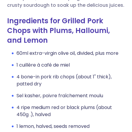
crusty sourdough to soak up the delicious juices.
Ingredients for Grilled Pork
Chops with Plums, Halloumi,
and Lemon
60ml extra-virgin olive oil, divided, plus more
1 cuillère à café de miel
4 bone-in pork rib chops (about 1" thick),
patted dry
Sel kasher, poivre fraîchement moulu
4 ripe medium red or black plums (about
450g .), halved
1 lemon, halved, seeds removed