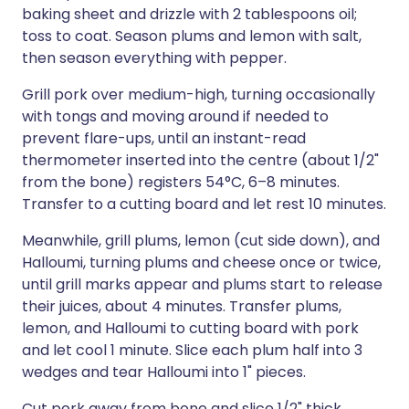
baking sheet and drizzle with 2 tablespoons oil;
toss to coat. Season plums and lemon with salt,
then season everything with pepper.
Grill pork over medium-high, turning occasionally
with tongs and moving around if needed to
prevent flare-ups, until an instant-read
thermometer inserted into the centre (about 1/2"
from the bone) registers 54°C, 6–8 minutes.
Transfer to a cutting board and let rest 10 minutes.
Meanwhile, grill plums, lemon (cut side down), and
Halloumi, turning plums and cheese once or twice,
until grill marks appear and plums start to release
their juices, about 4 minutes. Transfer plums,
lemon, and Halloumi to cutting board with pork
and let cool 1 minute. Slice each plum half into 3
wedges and tear Halloumi into 1" pieces.
Cut pork away from bone and slice 1/2" thick.