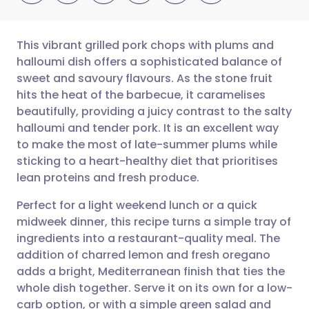
This vibrant grilled pork chops with plums and
halloumi dish offers a sophisticated balance of
sweet and savoury flavours. As the stone fruit
Partager par email
🇬🇧 English
🇩🇪 Deutsch
hits the heat of the barbecue, it caramelises
beautifully, providing a juicy contrast to the salty
Partager sur Facebook
🇪🇸 Español
🇫🇷 Français
halloumi and tender pork. It is an excellent way
to make the most of late-summer plums while
sticking to a heart-healthy diet that prioritises
Partager via LinkedIn
🇮🇹 Italiano
🇵🇹 Portugu
lean proteins and fresh produce.
Partager via X
🇮🇳 हिन्दी
🇮🇱 עברית
Perfect for a light weekend lunch or a quick
midweek dinner, this recipe turns a simple tray of
ingredients into a restaurant-quality meal. The
Partager via WhatsApp
🇸🇦 عربي
🇸🇪 Svenska
addition of charred lemon and fresh oregano
adds a bright, Mediterranean finish that ties the
Copier le lien
whole dish together. Serve it on its own for a low-
carb option, or with a simple green salad and