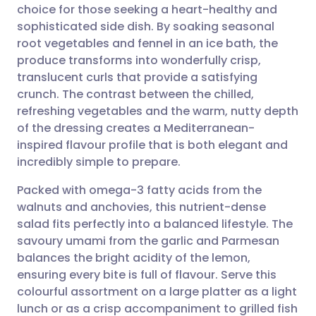
choice for those seeking a heart-healthy and
Partager par email
🇬🇧 English
🇩🇪 Deutsch
sophisticated side dish. By soaking seasonal
root vegetables and fennel in an ice bath, the
Partager sur Facebook
🇪🇸 Español
🇫🇷 Français
produce transforms into wonderfully crisp,
translucent curls that provide a satisfying
crunch. The contrast between the chilled,
Partager via LinkedIn
🇮🇹 Italiano
🇵🇹 Portugu
refreshing vegetables and the warm, nutty depth
of the dressing creates a Mediterranean-
Partager via X
🇮🇳 हिन्दी
🇮🇱 עברית
inspired flavour profile that is both elegant and
incredibly simple to prepare.
Partager via WhatsApp
🇸🇦 عربي
🇸🇪 Svenska
Packed with omega-3 fatty acids from the
walnuts and anchovies, this nutrient-dense
Copier le lien
salad fits perfectly into a balanced lifestyle. The
savoury umami from the garlic and Parmesan
balances the bright acidity of the lemon,
ensuring every bite is full of flavour. Serve this
colourful assortment on a large platter as a light
lunch or as a crisp accompaniment to grilled fish