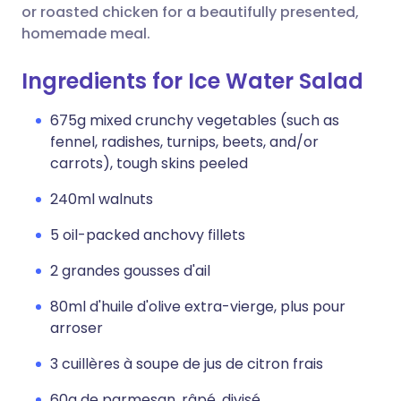
or roasted chicken for a beautifully presented,
homemade meal.
Ingredients for Ice Water Salad
675g mixed crunchy vegetables (such as
fennel, radishes, turnips, beets, and/or
carrots), tough skins peeled
240ml walnuts
5 oil-packed anchovy fillets
2 grandes gousses d'ail
80ml d'huile d'olive extra-vierge, plus pour
arroser
3 cuillères à soupe de jus de citron frais
60g de parmesan, râpé, divisé