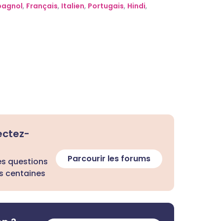
pagnol
,
Français
,
Italien
,
Portugais
,
Hindi
,
ectez-
Parcourir les forums
es questions
s centaines