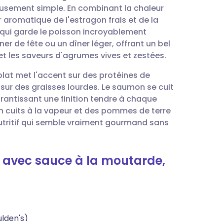
usement simple. En combinant la chaleur
aromatique de l'estragon frais et de la
utsch
e qui garde le poisson incroyablement
er de fête ou un dîner léger, offrant un bel
nçais
et les saveurs d'agrumes vives et zestées.
 plat met l'accent sur des protéines de
rtuguês
 sur des graisses lourdes. Le saumon se cuit
antissant une finition tendre à chaque
עב
on cuits à la vapeur et des pommes de terre
nutritif qui semble vraiment gourmand sans
enska
i avec sauce à la moutarde,
lden's)