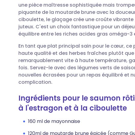
une pièce maîtresse sophistiquée mais trompe
piquante de la moutarde brune avec la douceur 
Partager par email
🇬🇧 English
🇩🇪 De
ciboulette, le glaçage crée une croûte vibrant
juteux. C'est un choix fantastique pour un déjeun
Partager sur Facebook
🇪🇸 Español
🇫🇷 Fra
équilibre entre les riches acides gras oméga-3 
En tant que plat principal sain pour le cœur, ce
Partager via LinkedIn
🇮🇹 Italiano
🇵🇹 Po
haute qualité et des herbes fraîches plutôt que
remarquablement vite à haute température, gar
Partager via X
🇮🇳 हिन्दी
🇮🇱 רית
fois. Servez-le avec des légumes verts de sais
nouvelles écrasées pour un repas équilibré et 
complication.
Partager via WhatsApp
🇸🇦 عربي
🇸🇪 Sv
Ingrédients pour le saumon rôt
Copier le lien
à l'estragon et à la ciboulette
160 ml de mayonnaise
120ml de moutarde brune épicée (comme Gu