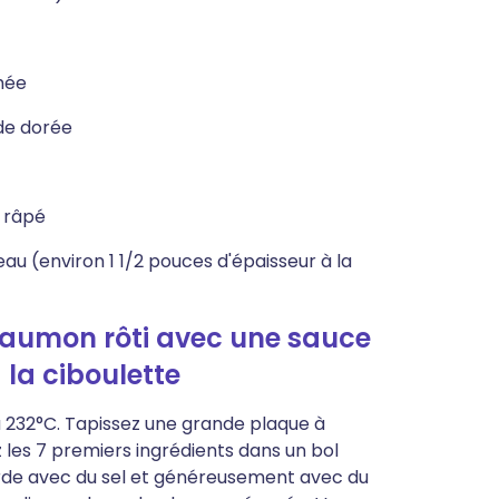
chée
de dorée
t râpé
eau (environ 1 1/2 pouces d'épaisseur à la
saumon rôti avec une sauce
 la ciboulette
 à 232°C. Tapissez une grande plaque à
z les 7 premiers ingrédients dans un bol
de avec du sel et généreusement avec du