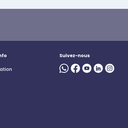
nfo
Suivez-nous
mation