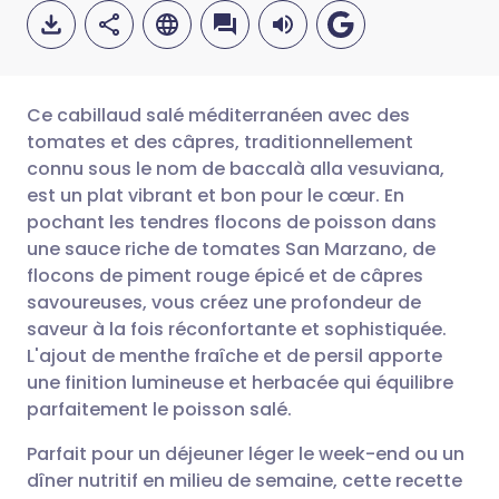
Ce cabillaud salé méditerranéen avec des
tomates et des câpres, traditionnellement
connu sous le nom de baccalà alla vesuviana,
Partager par email
🇬🇧 English
🇩🇪 Deutsch
est un plat vibrant et bon pour le cœur. En
pochant les tendres flocons de poisson dans
Partager sur Facebook
🇪🇸 Español
🇫🇷 Français
une sauce riche de tomates San Marzano, de
flocons de piment rouge épicé et de câpres
savoureuses, vous créez une profondeur de
Partager via LinkedIn
🇮🇹 Italiano
🇵🇹 Portugu
saveur à la fois réconfortante et sophistiquée.
L'ajout de menthe fraîche et de persil apporte
Partager via X
🇮🇳 हिन्दी
🇮🇱 עברית
une finition lumineuse et herbacée qui équilibre
parfaitement le poisson salé.
Partager via WhatsApp
🇸🇦 عربي
🇸🇪 Svenska
Parfait pour un déjeuner léger le week-end ou un
dîner nutritif en milieu de semaine, cette recette