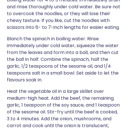
and rinse thoroughly under cold water. Be sure not
to overcook the noodles, or they will lose their
chewy texture. If you like, cut the noodles with
scissors into 6- to 7-inch lengths for easier eating.
Blanch the spinach in boiling water. Rinse
immediately under cold water, squeeze the water
from the leaves and form into a ball, and then cut
the ball in half. Combine the spinach, half the
garlic, 1/2 teaspoons of the sesame oil, and 1/4
teaspoons salt in a small bowl. Set aside to let the
flavours soak in.
Heat the vegetable oil in a large skillet over
medium-high heat. Add the beef, the remaining
garlic, 1 teaspoon of the soy sauce, and 1 teaspoon
of the sesame oil. Stir-fry until the beef is cooked,
3 to 4 minutes. Add the onion, mushrooms, and
carrot and cook until the onion is translucent,