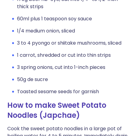
thick strips
60ml plus 1 teaspoon soy sauce
1/4 medium onion, sliced
3 to 4 pyongo or shiitake mushrooms, sliced
1 carrot, shredded or cut into thin strips
3 spring onions, cut into 1-inch pieces
50g de sucre
Toasted sesame seeds for garnish
How to make Sweet Potato
Noodles (Japchae)
Cook the sweet potato noodles in a large pot of
boiling water for 4 to 5 minutes. Immediately drain