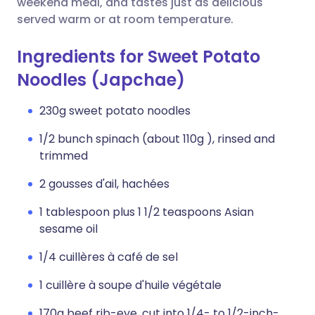
weekend meal, and tastes just as delicious
served warm or at room temperature.
Ingredients for Sweet Potato
Noodles (Japchae)
230g sweet potato noodles
1/2 bunch spinach (about 110g ), rinsed and
trimmed
2 gousses d'ail, hachées
1 tablespoon plus 1 1/2 teaspoons Asian
sesame oil
1/4 cuillères à café de sel
1 cuillère à soupe d'huile végétale
170g beef rib-eye, cut into 1/4- to 1/2-inch-