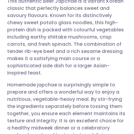
This authentic Beef Japchae is a vibrant Korean
classic that perfectly balances sweet and
savoury flavours. Known for its distinctively
Partager par email
🇬🇧 English
🇩🇪 Deutsch
chewy sweet potato glass noodles, this high-
protein dish is packed with colourful vegetables
Partager sur Facebook
🇪🇸 Español
🇫🇷 Français
including earthy shiitake mushrooms, crisp
carrots, and fresh spinach. The combination of
tender rib-eye beef and a rich sesame dressing
Partager via LinkedIn
🇮🇹 Italiano
🇵🇹 Portugu
makes it a satisfying main course or a
sophisticated side dish for a larger Asian-
Partager via X
🇮🇳 हिन्दी
🇮🇱 עברית
inspired feast.
Homemade japchae is surprisingly simple to
Partager via WhatsApp
🇸🇦 عربي
🇸🇪 Svenska
prepare and offers a wonderful way to enjoy a
nutritious, vegetable-heavy meal. By stir-frying
Copier le lien
the ingredients separately before tossing them
together, you ensure each element maintains its
texture and integrity. It is an excellent choice for
a healthy midweek dinner or a celebratory