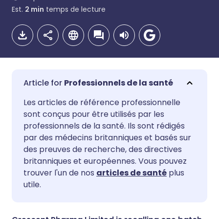
Est.
2
min
temps de lecture
Professionnels de la santé
Partager par email
🇬🇧 English
🇩🇪 Deutsch
Les articles de référence professionnelle
sont conçus pour être utilisés par les
professionnels de la santé. Ils sont rédigés
Partager sur Facebook
🇪🇸 Español
🇫🇷 Français
par des médecins britanniques et basés sur
des preuves de recherche, des directives
Partager via LinkedIn
🇮🇹 Italiano
🇵🇹 Portugu
britanniques et européennes. Vous pouvez
trouver l'un de nos
articles de santé
plus
utile.
Partager via X
🇮🇳 हिन्दी
🇮🇱 עברית
Partager via WhatsApp
🇸🇦 عربي
🇸🇪 Svenska