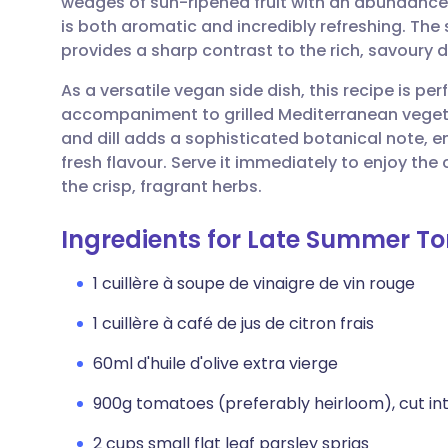
wedges of sun-ripened fruit with an abundance 
Partager par email
🇬🇧 English
🇩🇪 De
is both aromatic and incredibly refreshing. The
provides a sharp contrast to the rich, savoury 
Partager sur Facebook
🇪🇸 Español
🇫🇷 Fra
As a versatile vegan side dish, this recipe is perf
accompaniment to grilled Mediterranean vegetab
Partager via LinkedIn
🇮🇹 Italiano
🇵🇹 Po
and dill adds a sophisticated botanical note, e
fresh flavour. Serve it immediately to enjoy th
Partager via X
🇮🇳 हिन्दी
🇮🇱 רית
the crisp, fragrant herbs.
Ingredients for Late Summer T
Partager via WhatsApp
🇸🇦 عربي
🇸🇪 Sv
1 cuillère à soupe de vinaigre de vin rouge
Copier le lien
1 cuillère à café de jus de citron frais
60ml d'huile d'olive extra vierge
900g tomatoes (preferably heirloom), cut i
2 cups small flat leaf parsley sprigs