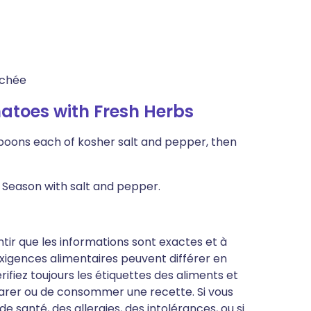
achée
toes with Fresh Herbs
spoons each of kosher salt and pepper, then
 Season with salt and pepper.
antir que les informations sont exactes et à
s exigences alimentaires peuvent différer en
ifiez toujours les étiquettes des aliments et
parer ou de consommer une recette. Si vous
 santé, des allergies, des intolérances, ou si