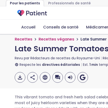
Pour les patients
Professionnels de santé
Accueil
Conseils de santé
Médicament
Recettes
Recettes véganes
Late Summer 
Late Summer Tomatoes 
Revu par
Rédacteurs de recettes du Royaume-Uni
Ré
Respecte les
directives éditoriales
Est.
1
min
temps
This vibrant tomato and fresh herb salad celeb
most of juicy heirloom varieties when they are a