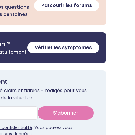
Parcourir les forums
es questions
s centaines
en ?
Vérifier les symptômes
ratuitement
ent
clairs et fiables - rédigés pour vous
de la situation.
S'abonner
e confidentialité
. Vous pouvez vous
s vos données.