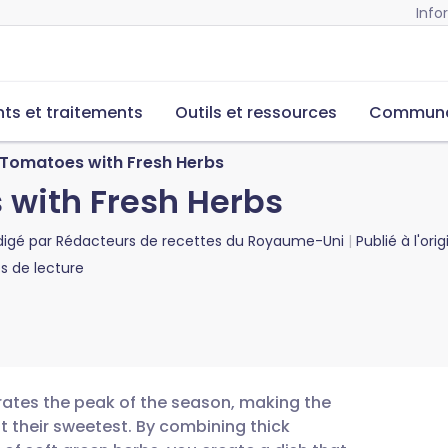
Info
s et traitements
Outils et ressources
Commun
Tomatoes with Fresh Herbs
with Fresh Herbs
digé par
Rédacteurs de recettes du Royaume-Uni
Publié à l'ori
 de lecture
rates the peak of the season, making the
t their sweetest. By combining thick