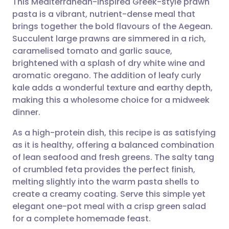
This Mediterranean-inspired Greek-style prawn
pasta is a vibrant, nutrient-dense meal that
brings together the bold flavours of the Aegean.
Partager par email
🇬🇧 English
🇩🇪 Deutsch
Succulent large prawns are simmered in a rich,
caramelised tomato and garlic sauce,
Partager sur Facebook
🇪🇸 Español
🇫🇷 Français
brightened with a splash of dry white wine and
aromatic oregano. The addition of leafy curly
kale adds a wonderful texture and earthy depth,
Partager via LinkedIn
🇮🇹 Italiano
🇵🇹 Portugu
making this a wholesome choice for a midweek
dinner.
Partager via X
🇮🇳 हिन्दी
🇮🇱 עברית
As a high-protein dish, this recipe is as satisfying
as it is healthy, offering a balanced combination
Partager via WhatsApp
🇸🇦 عربي
🇸🇪 Svenska
of lean seafood and fresh greens. The salty tang
of crumbled feta provides the perfect finish,
Copier le lien
melting slightly into the warm pasta shells to
create a creamy coating. Serve this simple yet
elegant one-pot meal with a crisp green salad
for a complete homemade feast.