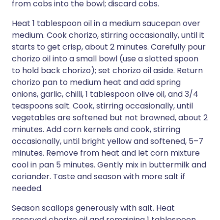
from cobs into the bowl; discard cobs.
Heat 1 tablespoon oil in a medium saucepan over
medium. Cook chorizo, stirring occasionally, until it
starts to get crisp, about 2 minutes. Carefully pour
chorizo oil into a small bowl (use a slotted spoon
to hold back chorizo); set chorizo oil aside. Return
chorizo pan to medium heat and add spring
onions, garlic, chilli, 1 tablespoon olive oil, and 3/4
teaspoons salt. Cook, stirring occasionally, until
vegetables are softened but not browned, about 2
minutes. Add corn kernels and cook, stirring
occasionally, until bright yellow and softened, 5–7
minutes. Remove from heat and let corn mixture
cool in pan 5 minutes. Gently mix in buttermilk and
coriander. Taste and season with more salt if
needed.
Season scallops generously with salt. Heat
reserved chorizo oil and remaining 1 tablespoon