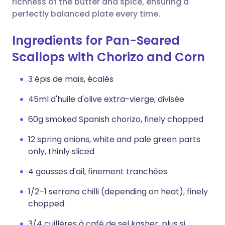
richness of the butter and spice, ensuring a
perfectly balanced plate every time.
Ingredients for Pan-Seared
Scallops with Chorizo and Corn
3 épis de maïs, écalés
45ml d'huile d'olive extra-vierge, divisée
60g smoked Spanish chorizo, finely chopped
12 spring onions, white and pale green parts
only, thinly sliced
4 gousses d'ail, finement tranchées
1/2–1 serrano chilli (depending on heat), finely
chopped
3/4 cuillères à café de sel kasher, plus si