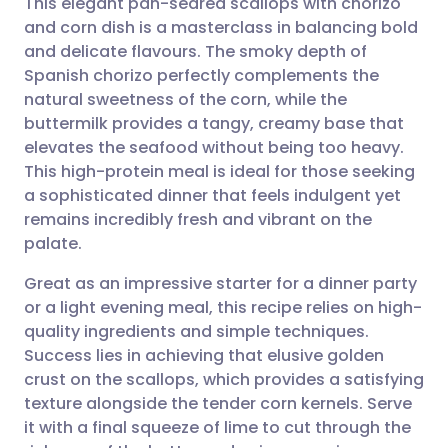
This elegant pan-seared scallops with chorizo
and corn dish is a masterclass in balancing bold
and delicate flavours. The smoky depth of
Partager par email
🇬🇧 English
🇩🇪 Deutsch
Spanish chorizo perfectly complements the
natural sweetness of the corn, while the
Partager sur Facebook
🇪🇸 Español
🇫🇷 Français
buttermilk provides a tangy, creamy base that
elevates the seafood without being too heavy.
This high-protein meal is ideal for those seeking
Partager via LinkedIn
🇮🇹 Italiano
🇵🇹 Portugu
a sophisticated dinner that feels indulgent yet
remains incredibly fresh and vibrant on the
Partager via X
🇮🇳 हिन्दी
🇮🇱 עברית
palate.
Great as an impressive starter for a dinner party
Partager via WhatsApp
🇸🇦 عربي
🇸🇪 Svenska
or a light evening meal, this recipe relies on high-
quality ingredients and simple techniques.
Copier le lien
Success lies in achieving that elusive golden
crust on the scallops, which provides a satisfying
texture alongside the tender corn kernels. Serve
it with a final squeeze of lime to cut through the