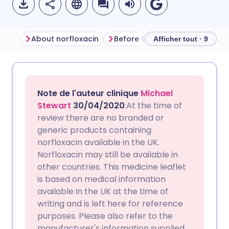
About norfloxacin
Before taking norfloxacin
H
Afficher tout · 9
Partager par email
🇬🇧 English
🇩🇪 Deutsch
Note de l'auteur clinique
Michael
Partager sur Facebook
🇪🇸 Español
🇫🇷 Français
Stewart
30/04/2020
:At the time of
review there are no branded or
generic products containing
Partager via LinkedIn
🇮🇹 Italiano
🇵🇹 Portugu
norfloxacin available in the UK.
Norfloxacin may still be available in
Partager via X
🇮🇳 हिन्दी
🇮🇱 עברית
other countries. This medicine leaflet
is based on medical information
available in the UK at the time of
Partager via WhatsApp
🇸🇦 عربي
🇸🇪 Svenska
writing and is left here for reference
purposes. Please also refer to the
Copier le lien
manufacturer's information supplied