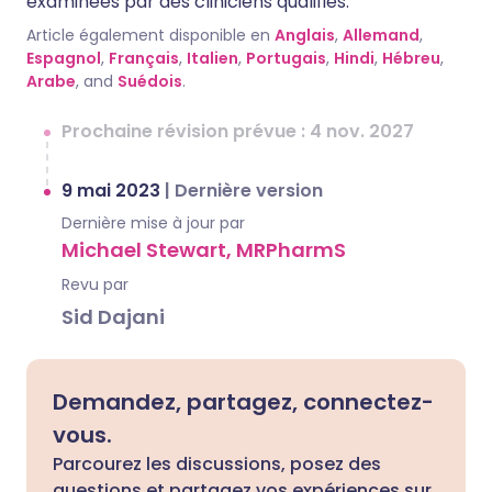
examinées par des cliniciens qualifiés.
Article également disponible en
Anglais
,
Allemand
,
Espagnol
,
Français
,
Italien
,
Portugais
,
Hindi
,
Hébreu
,
Arabe
, and
Suédois
.
Prochaine révision prévue : 4 nov. 2027
9 mai 2023
|
Dernière version
Dernière mise à jour par
Michael Stewart, MRPharmS
Revu par
Sid Dajani
Demandez, partagez, connectez-
vous.
Parcourez les discussions, posez des
questions et partagez vos expériences sur