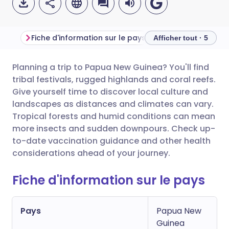
Fiche d'information sur le pays
Informations gén
Afficher tout · 5
Planning a trip to Papua New Guinea? You'll find
Partager par email
🇬🇧 English
🇩🇪 Deutsch
tribal festivals, rugged highlands and coral reefs.
Give yourself time to discover local culture and
Partager sur Facebook
🇪🇸 Español
🇫🇷 Français
landscapes as distances and climates can vary.
Tropical forests and humid conditions can mean
more insects and sudden downpours. Check up-
Partager via LinkedIn
🇮🇹 Italiano
🇵🇹 Portugu
to-date vaccination guidance and other health
considerations ahead of your journey.
Partager via X
🇮🇳 हिन्दी
🇮🇱 עברית
Fiche d'information sur le pays
Partager via WhatsApp
🇸🇦 عربي
🇸🇪 Svenska
Pays
Papua New
Copier le lien
Guinea