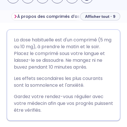
À propos des comprimés d'asénapine
Afficher tout · 9
Partager par email
🇬🇧 English
🇩🇪 Deutsch
La dose habituelle est d'un comprimé (5 mg
ou 10 mg), à prendre le matin et le soir.
Partager sur Facebook
🇪🇸 Español
🇫🇷 Français
Placez le comprimé sous votre langue et
laissez-le se dissoudre. Ne mangez ni ne
buvez pendant 10 minutes après.
Partager via LinkedIn
🇮🇹 Italiano
🇵🇹 Portugu
Les effets secondaires les plus courants
Partager via X
🇮🇳 हिन्दी
🇮🇱 עברית
sont la somnolence et l'anxiété.
Gardez votre rendez-vous régulier avec
Partager via WhatsApp
🇸🇦 عربي
🇸🇪 Svenska
votre médecin afin que vos progrès puissent
être vérifiés.
Copier le lien