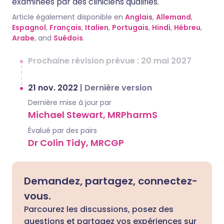
examinées par des cliniciens qualifiés.
Article également disponible en
Anglais
,
Allemand
,
Espagnol
,
Français
,
Italien
,
Portugais
,
Hindi
,
Hébreu
,
Arabe
, and
Suédois
.
Prochaine révision prévue : 20 mai 2027
21 nov. 2022
|
Dernière version
Dernière mise à jour par
Michael Stewart, MRPharmS
Évalué par des pairs
Dr Colin Tidy, MRCGP
Demandez, partagez, connectez-
vous.
Parcourez les discussions, posez des
questions et partagez vos expériences sur