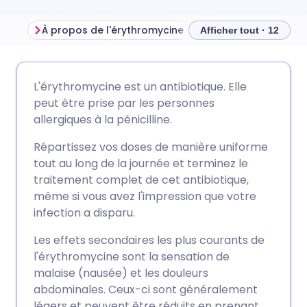
À propos de l'érythromycine
À quoi sert l'érythro
Afficher tout · 12
Partager par email
🇬🇧 English
🇩🇪 Deutsch
L'érythromycine est un antibiotique. Elle
peut être prise par les personnes
Partager sur Facebook
🇪🇸 Español
🇫🇷 Français
allergiques à la pénicilline.
Répartissez vos doses de manière uniforme
Partager via LinkedIn
🇮🇹 Italiano
🇵🇹 Portugu
tout au long de la journée et terminez le
traitement complet de cet antibiotique,
Partager via X
🇮🇳 हिन्दी
🇮🇱 עברית
même si vous avez l'impression que votre
infection a disparu.
Partager via WhatsApp
🇸🇦 عربي
🇸🇪 Svenska
Les effets secondaires les plus courants de
l'érythromycine sont la sensation de
malaise (nausée) et les douleurs
Copier le lien
abdominales. Ceux-ci sont généralement
légers et peuvent être réduits en prenant