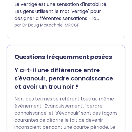
utilisés pour réduire les symptômes de
Le vertige est une sensation d'instabilité.
vertige et également soulager les
Les gens utilisent le mot 'vertige' pour
nausées et vomissements associés. Ces
désigner différentes sensations - la
médicaments ne sont pas nécessaires
distinction la plus importante est entre la
par Dr Doug McKechnie, MRCGP
pour chaque cause de vertige et sont
sensation de tête légère et la sensation
généralement donnés pour une courte
de rotation qui est médicalement connue
période (généralement utilisés pendant
sous le nom de vertige. Ce dépliant
seulement 3-4 jours à la fois). Dans de
donne un aperçu des causes des
Questions fréquemment posées
nombreux cas, votre médecin identifiera
vertiges. Il existe des dépliants séparés
la condition qui a causé le vertige et
et plus détaillés pour certaines des
Y a-t-il une différence entre
pourra alors recommander un
conditions énumérées.
s'évanouir, perdre connaissance
traitement spécifique pour cette
condition.
et avoir un trou noir ?
Non, ces termes se réfèrent tous au même
événement. 'Évanouissement', 'perdre
connaissance' et 's'évanouir' sont des façons
courantes de décrire le fait de devenir
inconscient pendant une courte période. Le