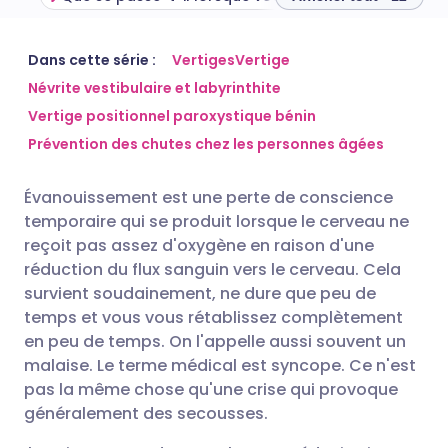
Partager par email
🇬🇧 English
🇩🇪 Deutsch
Dans cette série :
Vertiges
Vertige
Névrite vestibulaire et labyrinthite
Vertige positionnel paroxystique bénin
Partager sur Facebook
🇪🇸 Español
🇫🇷 Français
Prévention des chutes chez les personnes âgées
Partager via LinkedIn
🇮🇹 Italiano
🇵🇹 Portugu
Évanouissement est une perte de conscience
temporaire qui se produit lorsque le cerveau ne
Partager via X
🇮🇳 हिन्दी
🇮🇱 עברית
reçoit pas assez d'oxygène en raison d'une
réduction du flux sanguin vers le cerveau. Cela
survient soudainement, ne dure que peu de
Partager via WhatsApp
🇸🇦 عربي
🇸🇪 Svenska
temps et vous vous rétablissez complètement
en peu de temps. On l'appelle aussi souvent un
Copier le lien
malaise. Le terme médical est syncope. Ce n'est
pas la même chose qu'une crise qui provoque
généralement des secousses.