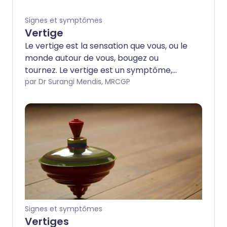
Signes et symptômes
Vertige
Le vertige est la sensation que vous, ou le
monde autour de vous, bougez ou
tournez. Le vertige est un symptôme,
plutôt qu'un diagnostic. Vous pouvez ne
par Dr Surangi Mendis, MRCGP
ressentir le vertige que pendant une
courte période (secondes ou minutes).
Cependant, pour certaines personnes, le
vertige peut durer plusieurs heures. Les
personnes qui ont des vertiges peuvent
également se sentir malades (nausées)
ou vomir. Elles peuvent aussi se sentir
instables ou étourdies. Le vertige peut
être causé par des problèmes au niveau
de l'oreille interne ou du cerveau.
Signes et symptômes
Certains médicaments peuvent être
Vertiges