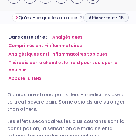
Qu'est-ce que les opioïdes ?
Types d'opioïdes
Afficher tout · 15
Partager par email
🇬🇧 English
🇩🇪 Deutsch
Dans cette série :
Analgésiques
Comprimés anti-inflammatoires
Analgésiques anti-inflammatoires topiques
Partager sur Facebook
🇪🇸 Español
🇫🇷 Français
Thérapie par le chaud et le froid pour soulager la
douleur
Partager via LinkedIn
🇮🇹 Italiano
🇵🇹 Portugu
Appareils TENS
Partager via X
🇮🇳 हिन्दी
🇮🇱 עברית
Opioids are strong painkillers - medicines used
to treat severe pain. Some opioids are stronger
Partager via WhatsApp
🇸🇦 عربي
🇸🇪 Svenska
than others.
Les effets secondaires les plus courants sont la
Copier le lien
constipation, la sensation de malaise et la
fatigue. Les opioïdes provoquent une