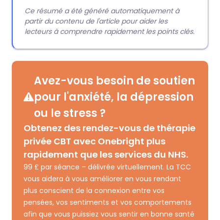
Ce résumé a été généré automatiquement à
partir du contenu de l'article pour aider les
lecteurs à comprendre rapidement les points clés.
Avez-vous besoin de soutien
pour l'anxiété, la dépression
ou le stress ?
Obtenez des rendez-vous de thérapie
privée CBT avec Onebright plus
rapidement que les services du NHS.
99 £ par séance – délivrée virtuellement. La TCC
vous aidera à vous améliorer en vous rendant
plus conscient de la connexion entre vos
pensées, vos sentiments et vos comportements
afin que vous puissiez vous sentir en bonne santé