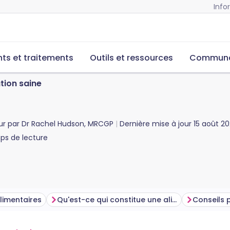
Info
s et traitements
Outils et ressources
Commun
tion saine
ur par
Dr Rachel Hudson, MRCGP
Dernière mise à jour
15 août 2
s de lecture
limentaires
Qu'est-ce qui constitue une alimentation saine ?