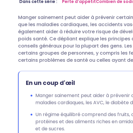
Partager par email
🇬🇧 English
🇩🇪 De
Dans cette série :
Perte d'appétit
Combien de sodi
Manger sainement peut aider à prévenir certain
Partager sur Facebook
🇪🇸 Español
🇫🇷 Fra
que les maladies cardiaques, les accidents vasc
également aider à réduire votre risque de déve
Partager via LinkedIn
🇮🇹 Italiano
🇵🇹 Po
poids santé. Ce dépliant explique les principes d
conseils généraux pour la plupart des gens. Les
certains groupes de personnes, y compris les 
Partager via X
🇮🇳 हिन्दी
🇮🇱 רית
certains problèmes de santé ou celles ayant des
Partager via WhatsApp
🇸🇦 عربي
🇸🇪 Sv
En un coup d'œil
Copier le lien
Manger sainement peut aider à prévenir d
maladies cardiaques, les AVC, le diabète d
Un régime équilibré comprend des fruits, d
protéines et des aliments riches en amido
et de sucres.