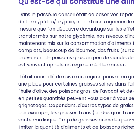
Qu'est-ce qui constitue une ali
Dans le passé, le conseil était de baser vos repa
de terre/pâtes/riz/pain, et certaines agences le
mesure que l'on découvre davantage sur les effets
transformés, sur notre glycémie, nos niveaux d'ins
maintenant mis sur la consommation d'aliments fr
complets, beaucoup de légumes, des fruits (surtou
provenant de poissons gras, un peu de viande, des 
est souvent appelé un régime méditerranéen.
Il était conseillé de suivre un régime pauvre en gra
une place pour certaines graisses saines dans l'
l'huile d'olive, des poissons gras, de l'avocat et de
en petites quantités peuvent vous aider à vous sen
grignotages. Cependant, d'autres types de graisse
par exemple, les graisses trans (acides gras tran
santé cardiaque. Trop de graisses animales peuv
limiter la quantité d'aliments et de boissons riche