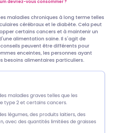
utsch
um devriez-vous consommer ?
es maladies chroniques à long terme telles
nçais
ulaires cérébraux et le diabète. Cela peut
lopper certains cancers et à maintenir un
rtuguês
'une alimentation saine. Il s'agit de
 conseils peuvent être différents pour
femmes enceintes, les personnes ayant
עב
 besoins alimentaires particuliers.
enska
es maladies graves telles que les
e type 2 et certains cancers.
es légumes, des produits laitiers, des
n, avec des quantités limitées de graisses